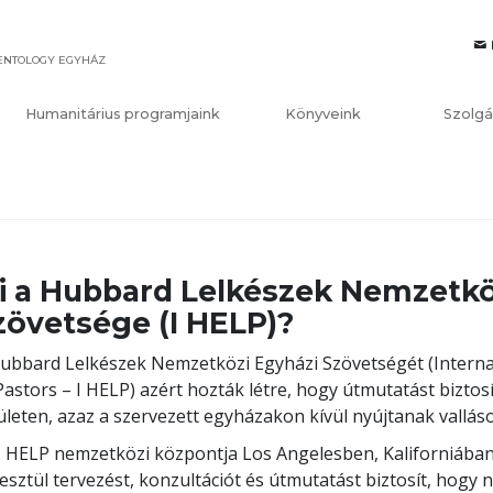
IENTOLOGY EGYHÁZ
Humanitárius programjaink
Könyveink
Szolgá
i a Hubbard Lelkészek Nemzetkö
zövetsége (I HELP)?
ubbard Lelkészek Nemzetközi Egyházi Szövetségét (Internat
Pastors – I HELP) azért hozták létre, hogy útmutatást bizto
ületen, azaz a szervezett egyházakon kívül nyújtanak vallás
I HELP nemzetközi központja Los Angelesben, Kaliforniába
esztül tervezést, konzultációt és útmutatást biztosít, hogy nö