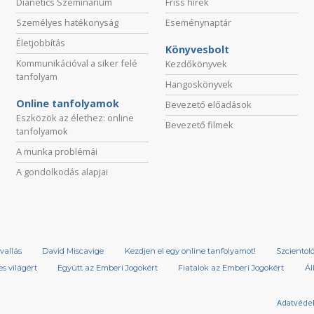
Dianetics Szeminárium
Friss hírek
Személyes hatékonyság
Eseménynaptár
Életjobbítás
Könyvesbolt
Kommunikációval a siker felé
Kezdőkönyvek
tanfolyam
Hangoskönyvek
Online tanfolyamok
Bevezető előadások
Eszközök az élethez: online
Bevezető filmek
tanfolyamok
A munka problémái
A gondolkodás alapjai
vallás
David Miscavige
Kezdjen el egy online tanfolyamot!
Szcientol
s világért
Együtt az Emberi Jogokért
Fiatalok az Emberi Jogokért
Ál
Adatvéde