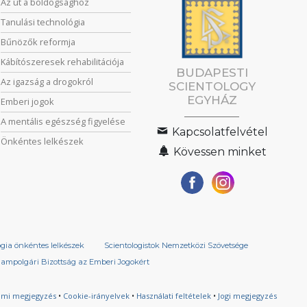
Az út a boldogsághoz
Tanulási technológia
Bűnözők reformja
Kábítószeresek rehabilitációja
BUDAPESTI
Az igazság a drogokról
SCIENTOLOGY
EGYHÁZ
Emberi jogok
A mentális egészség figyelése
Kapcsolatfelvétel
Önkéntes lelkészek
Kövessen minket
ógia önkéntes lelkészek
Scientologistok Nemzetközi Szövetsége
lampolgári Bizottság az Emberi Jogokért
lmi megjegyzés
•
Cookie-irányelvek
•
Használati feltételek
•
Jogi megjegyzés