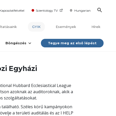
Kapcsolatfelvétel
Scientology TV
Hungarian
ltatásaink
GYIK
Események
Hírek
Böngészés
Tegye meg az első lépést
zi Egyházi
ional Hubbard Ecclesiastical League
sítson azoknak az auditoroknak, akik a
os szolgáltatásokat.
n található. Széles körű kampányokon
velje a területi auditálás és az I HELP