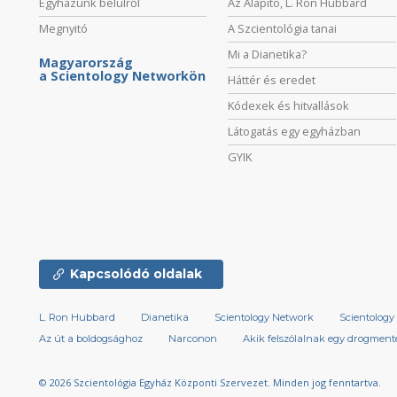
Egyházunk belülről
Az Alapító, L. Ron Hubbard
Megnyitó
A Szcientológia tanai
Mi a Dianetika?
Magyarország
a Scientology Networkön
Háttér és eredet
Kódexek és hitvallások
Látogatás egy egyházban
GYIK
Kapcsolódó oldalak
L. Ron Hubbard
Dianetika
Scientology Network
Scientology 
Az út a boldogsághoz
Narconon
Akik felszólalnak egy drogmente
© 2026
Szcientológia Egyház Központi Szervezet.
Minden jog fenntartva.