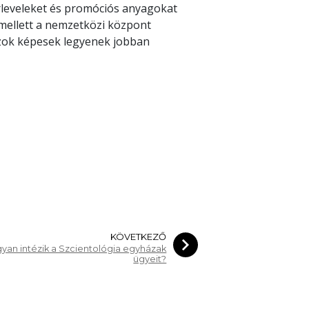
írleveleket és promóciós anyagokat
Emellett a nemzetközi központ
azok képesek legyenek jobban
KÖVETKEZŐ
yan intézik a Szcientológia egyházak
ügyeit?