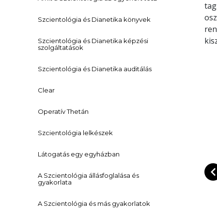
tag
osz
Szcientológia és Dianetika könyvek
ren
kis
Szcientológia és Dianetika képzési
szolgáltatások
Szcientológia és Dianetika auditálás
Clear
Operatív Thetán
Szcientológia lelkészek
Látogatás egy egyházban
A Szcientológia állásfoglalása és
gyakorlata
A Szcientológia és más gyakorlatok