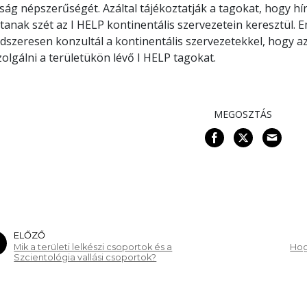
ság népszerűségét. Azáltal tájékoztatják a tagokat, hogy h
tanak szét az I HELP kontinentális szervezetein keresztül. 
dszeresen konzultál a kontinentális szervezetekkel, hogy 
zolgálni a területükön lévő I HELP tagokat.
MEGOSZTÁS
ELŐZŐ
Mik a területi lelkészi csoportok és a
Hog
Szcientológia vallási csoportok?