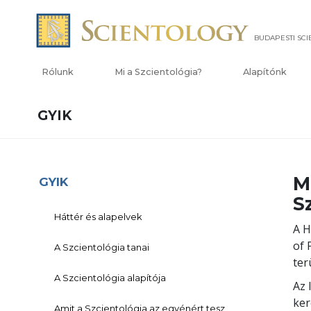
BUDAPESTI SC
Rólunk
Mi a Szcientológia?
Alapítónk
GYIK
M
GYIK
S
Háttér és alapelvek
A H
of 
A Szcientológia tanai
ter
A Szcientológia alapítója
Az 
ker
Amit a Szcientológia az egyénért tesz