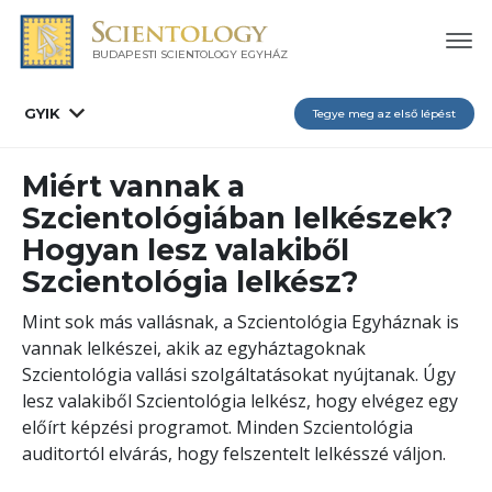
BUDAPESTI SCIENTOLOGY EGYHÁZ
GYIK
Tegye meg az első lépést
Miért vannak a
Szcientológiában lelkészek?
Hogyan lesz valakiből
Szcientológia lelkész?
Mint sok más vallásnak, a Szcientológia Egyháznak is
vannak lelkészei, akik az egyháztagoknak
Szcientológia vallási szolgáltatásokat nyújtanak. Úgy
lesz valakiből Szcientológia lelkész, hogy elvégez egy
előírt képzési programot. Minden Szcientológia
auditortól elvárás, hogy felszentelt lelkésszé váljon.