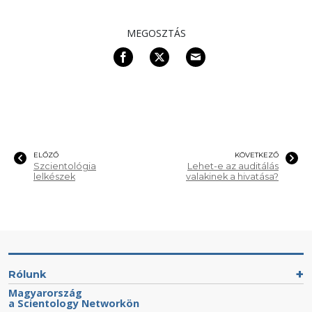
MEGOSZTÁS
ELŐZŐ
KÖVETKEZŐ
Szcientológia
Lehet-e az auditálás
lelkészek
valakinek a hivatása?
Rólunk
Magyarország
a Scientology Networkön