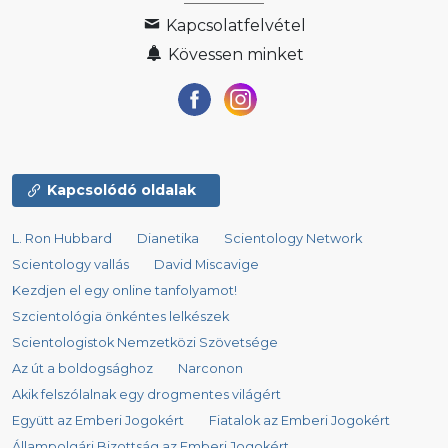
Kapcsolatfelvétel
Kövessen minket
Kapcsolódó oldalak
L. Ron Hubbard
Dianetika
Scientology Network
Scientology vallás
David Miscavige
Kezdjen el egy online tanfolyamot!
Szcientológia önkéntes lelkészek
Scientologistok Nemzetközi Szövetsége
Az út a boldogsághoz
Narconon
Akik felszólalnak egy drogmentes világért
Együtt az Emberi Jogokért
Fiatalok az Emberi Jogokért
Állampolgári Bizottság az Emberi Jogokért