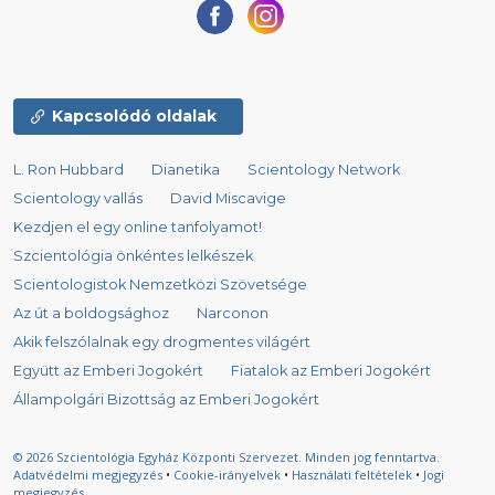
Kapcsolódó oldalak
L. Ron Hubbard
Dianetika
Scientology Network
Scientology vallás
David Miscavige
Kezdjen el egy online tanfolyamot!
Szcientológia önkéntes lelkészek
Scientologistok Nemzetközi Szövetsége
Az út a boldogsághoz
Narconon
Akik felszólalnak egy drogmentes világért
Együtt az Emberi Jogokért
Fiatalok az Emberi Jogokért
Állampolgári Bizottság az Emberi Jogokért
© 2026
Szcientológia Egyház Központi Szervezet.
Minden jog fenntartva.
Adatvédelmi megjegyzés
•
Cookie-irányelvek
•
Használati feltételek
•
Jogi
megjegyzés