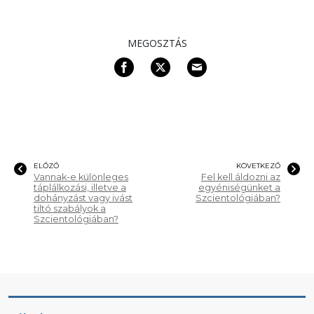
MEGOSZTÁS
ELŐZŐ
KÖVETKEZŐ
Vannak-e különleges
Fel kell áldozni az
táplálkozási, illetve a
egyéniségünket a
dohányzást vagy ivást
Szcientológiában?
tiltó szabályok a
Szcientológiában?