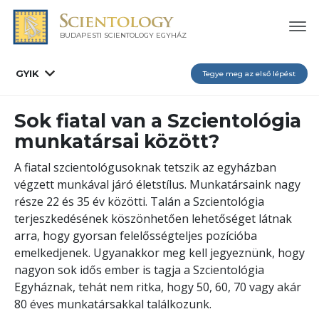
BUDAPESTI SCIENTOLOGY EGYHÁZ
GYIK
Tegye meg az első lépést
Sok fiatal van a Szcientológia
munkatársai között?
A fiatal szcientológusoknak tetszik az egyházban
végzett munkával járó életstílus. Munkatársaink nagy
része 22 és 35 év közötti. Talán a Szcientológia
terjeszkedésének köszönhetően lehetőséget látnak
arra, hogy gyorsan felelősségteljes pozícióba
emelkedjenek. Ugyanakkor meg kell jegyeznünk, hogy
nagyon sok idős ember is tagja a Szcientológia
Egyháznak, tehát nem ritka, hogy 50, 60, 70 vagy akár
80 éves munkatársakkal találkozunk.