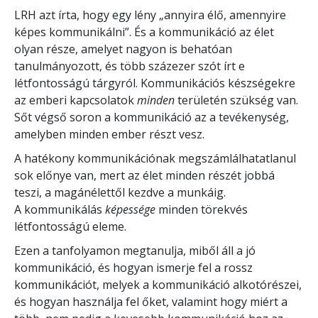
LRH azt írta, hogy egy lény „annyira élő, amennyire
képes kommunikálni”. És a kommunikáció az élet
olyan része, amelyet nagyon is behatóan
tanulmányozott, és több százezer szót írt e
létfontosságú tárgyról. Kommunikációs készségekre
az emberi kapcsolatok
minden
területén szükség van.
Sőt végső soron a kommunikáció az a tevékenység,
amelyben minden ember részt vesz.
A hatékony kommunikációnak megszámlálhatatlanul
sok előnye van, mert az élet minden részét jobbá
teszi, a magánélettől kezdve a munkáig.
A kommunikálás
képessége
minden törekvés
létfontosságú eleme.
Ezen a tanfolyamon megtanulja, miből áll a jó
kommunikáció, és hogyan ismerje fel a rossz
kommunikációt, melyek a kommunikáció alkotórészei,
és hogyan használja fel őket, valamint hogy miért a