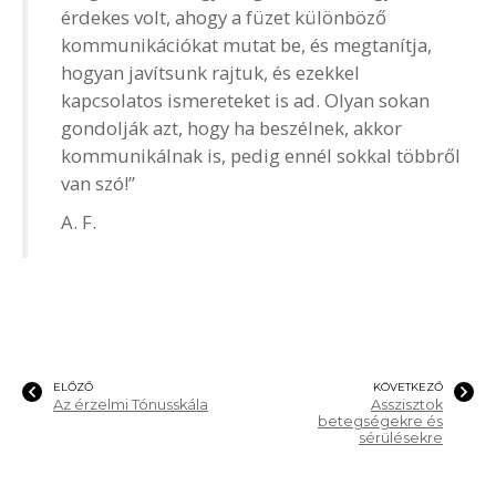
érdekes volt, ahogy a füzet különböző
kommunikációkat mutat be, és megtanítja,
hogyan javítsunk rajtuk, és ezekkel
kapcsolatos ismereteket is ad. Olyan sokan
gondolják azt, hogy ha beszélnek, akkor
kommunikálnak is, pedig ennél sokkal többről
van szó!”
A. F.
ELŐZŐ
KÖVETKEZŐ
Az érzelmi Tónusskála
Asszisztok
betegségekre és
sérülésekre