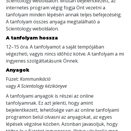
Scientology weboldalon. Miután bejelentkezett, az
internetes program végig fogja Önt vezetni a
tanfolyam minden lépésén annak teljes befejezéséig.
A tanfolyam összes anyaga megtalálható a
Scientology weboldalon.
A tanfolyam hossza
12–15 óra. A tanfolyamot a saját tempójában
végezheti, vagyis nincs időhöz kötve. A tanfolyam a mi
ingyenes szolgáltatásunk Önnek.
Anyagok
Füzet:
Kommunikáció
vagy
A Scientology kézikönyve
A tanfolyami anyagok is részei az online
tanfolyamnak. Ez azt jelenti, hogy amint
bejelentkezett, lehetősége van az online tanfolyami
programon belül olvasni az anyagokat, az egyes
lépések végzése közben. Azonban javasoljuk, hogy
töltse le a füzetet ingyenesen, illetve vásárolja meg,