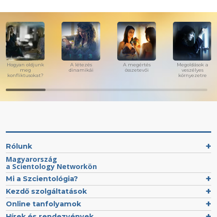
Hogyan oldjunk
A létezés
A megértés
Megoldások a
meg
dinamikái
összetevői
veszélyes
konfliktusokat?
környezetre
Rólunk
Magyarország
a Scientology Networkön
Mi a Szcientológia?
Kezdő szolgáltatások
Online tanfolyamok
Hírek és rendezvények