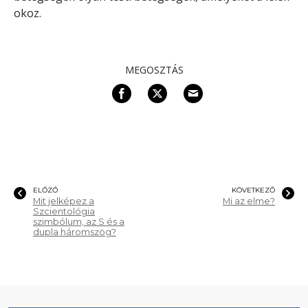
okoz.
MEGOSZTÁS
ELŐZŐ
KÖVETKEZŐ
Mit jelképez a
Mi az elme?
Szcientológia
szimbólum, az S és a
dupla háromszög?