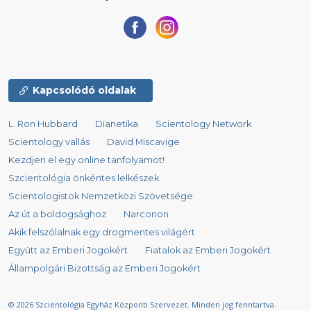
Kapcsolódó oldalak
L. Ron Hubbard
Dianetika
Scientology Network
Scientology vallás
David Miscavige
Kezdjen el egy online tanfolyamot!
Szcientológia önkéntes lelkészek
Scientologistok Nemzetközi Szövetsége
Az út a boldogsághoz
Narconon
Akik felszólalnak egy drogmentes világért
Együtt az Emberi Jogokért
Fiatalok az Emberi Jogokért
Állampolgári Bizottság az Emberi Jogokért
© 2026
Szcientológia Egyház Központi Szervezet.
Minden jog fenntartva.