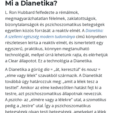
Mi a Dianetika?
L. Ron Hubbard felfedezte a rémálmok,
megmagyarázhatatlan félelmek, zaklatottságok,
bizonytalanságok és pszichoszomatikus betegségek
egyetlen közös forrását: a reaktív elmét. A
Dianetika:
A szellemi egészség modern tudománya
című könyvében
részletesen leírta a reaktív elmét, és ismertetett egy
egyszerű, praktikus, könnyen megtanulható
technológiát, mellyel úrrá lehetünk rajta, és elérhetjük
a Clear állapotot. Ez a technológia a Dianetika.
A Dianetika a görög
dia
= „át, keresztül” és
nousz
=
„elme vagy lélek” szavakból származik. A Dianetikát
továbbá úgy határozzuk meg: „amit a lélek tesz a
testtel”. Amikor az elme kedvezőtlen hatást fejt ki a
testre, azt pszichoszomatikus állapotnak nevezzük.
A
pszicho-
az „elmére vagy a lélekre” utal, a
szomatikus
pedig a „testre” utal. Így a pszichoszomatikus
betegségek olyan testi betegségek, amelyeket a lélek