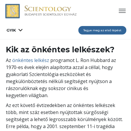
BUDAPESTI SCIENTOLOGY EGYHÁZ
GYIK
Tegye meg az első lépést
Kik az önkéntes lelkészek?
Az
önkéntes lelkész
programot L. Ron Hubbard az
1970-es évek elején alapította azzal a céllal, hogy
gyakorlati Szcientológia eszközöket és
megkülönböztetés nélküli segítséget nyújtson a
rászorulóknak egy sokszor cinikus és
kegyetlen világban.
Az ezt követő évtizedekben az önkéntes lelkészek
több, mint száz esetben nyújtottak sürgősségi
segítséget a lehető legrosszabb körülmények között.
Erre példa, hogy a 2001. szeptember 11-i tragédia