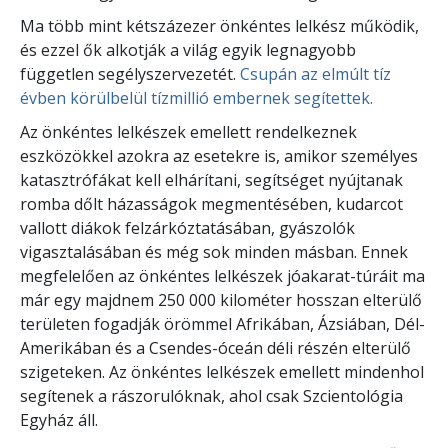
Ma több mint kétszázezer önkéntes lelkész működik,
és ezzel ők alkotják a világ egyik legnagyobb
független segélyszervezetét.
Csupán az elmúlt tíz
évben körülbelül tízmillió embernek segítettek.
Az önkéntes lelkészek emellett rendelkeznek
eszközökkel azokra az esetekre is, amikor személyes
katasztrófákat kell elhárítani, segítséget nyújtanak
romba dőlt házasságok megmentésében, kudarcot
vallott diákok felzárkóztatásában, gyászolók
vigasztalásában és még sok minden másban. Ennek
megfelelően az önkéntes lelkészek jóakarat-túráit ma
már egy majdnem 250 000 kilométer hosszan elterülő
területen fogadják örömmel Afrikában, Ázsiában, Dél-
Amerikában és a Csendes-óceán déli részén elterülő
szigeteken. Az önkéntes lelkészek emellett mindenhol
segítenek a rászorulóknak, ahol csak Szcientológia
Egyház áll.