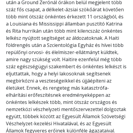
után a Ground Zerónál órákon belül megjelent több
száz fős csapat, a délkelet-ázsiai szökőárat követően
több mint ötszáz önkéntes érkezett 11 országból, és
a Louisiana és Mississippi államban pusztító Katrina
és Rita hurrikán után több mint kilencszáz önkéntes
lelkész nyújtott segítséget az áldozatoknak. A Haiti
földrengés után a Szcientológia Egyház és hívei több
repülőnyi orvosi- és élelmiszer-ellátmányt küldtek,
amire nagy szükség volt. Haitire ezenfelül még több
száz egészségügyi szakembert és önkéntes lelkészt is
eljuttattak, hogy a helyi lakosoknak segítsenek
megbirkózni a veszteségeikkel és újjáépíteni az
életüket. Ennek, és rengeteg más katasztrófa-
elhárítási erőfeszítésnek eredményeképpen az
önkéntes lelkészek több, mint ötszáz országos és
nemzetközi vészhelyzeti mentőszervezettel dolgoztak
együtt, többek között az Egyesült Államok Szövetségi
Vészhelyzet-kezelési Hivatalával, és az Egyesült
Államok fegyveres erőinek különféle ágazataival.