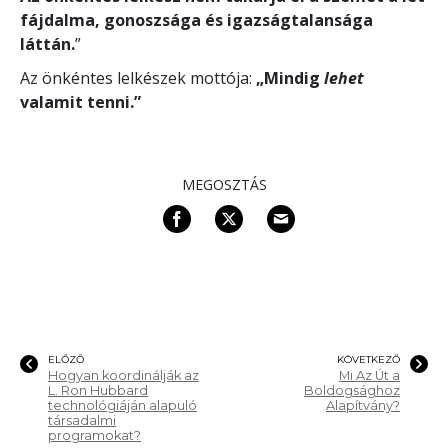
fájdalma, gonoszsága és igazságtalansága
láttán.
”
Az önkéntes lelkészek mottója:
„Mindig
lehet
valamit tenni.”
MEGOSZTÁS
ELŐZŐ
KÖVETKEZŐ
Hogyan koordinálják az
Mi Az Út a
L. Ron Hubbard
Boldogsághoz
technológiáján alapuló
Alapítvány?
társadalmi
programokat?