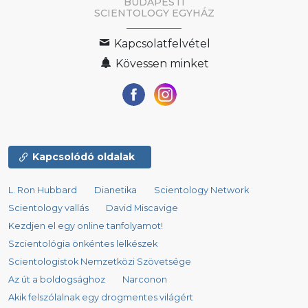
BUDAPESTI
SCIENTOLOGY EGYHÁZ
Kapcsolatfelvétel
Kövessen minket
Kapcsolódó oldalak
L. Ron Hubbard
Dianetika
Scientology Network
Scientology vallás
David Miscavige
Kezdjen el egy online tanfolyamot!
Szcientológia önkéntes lelkészek
Scientologistok Nemzetközi Szövetsége
Az út a boldogsághoz
Narconon
Akik felszólalnak egy drogmentes világért