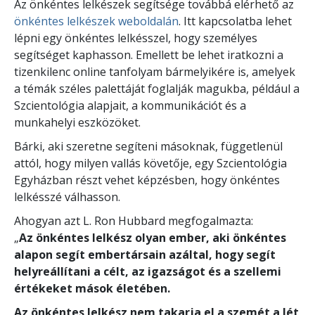
Az önkéntes lelkészek segítsége továbbá elérhető az
önkéntes lelkészek weboldalán
. Itt kapcsolatba lehet
lépni egy önkéntes lelkésszel, hogy személyes
segítséget kaphasson. Emellett be lehet iratkozni a
tizenkilenc online tanfolyam bármelyikére is, amelyek
a témák széles palettáját foglalják magukba, például a
Szcientológia alapjait, a kommunikációt és a
munkahelyi eszközöket.
Bárki, aki szeretne segíteni másoknak, függetlenül
attól, hogy milyen vallás követője, egy Szcientológia
Egyházban részt vehet képzésben, hogy önkéntes
lelkésszé válhasson.
Ahogyan azt L. Ron Hubbard megfogalmazta:
„
Az önkéntes lelkész olyan ember, aki önkéntes
alapon segít embertársain azáltal, hogy segít
helyreállítani a célt, az igazságot és a szellemi
értékeket mások életében.
Az önkéntes lelkész nem takarja el a szemét a lét