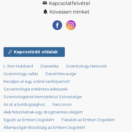
Kapcsolatfelvétel
Kövessen minket
Kapcsolódó oldalak
L. Ron Hubbard
Dianetika
Scientology Network
Scientology vallás
David Miscavige
Kezdjen el egy online tanfolyamot!
Szcientológia önkéntes lelkészek
Scientologistok Nemzetközi Szövetsége
Az út a boldogsághoz
Narconon
Akik felszólalnak egy drogmentes világért
Együtt az Emberi Jogokért
Fiatalok az Emberi Jogokért
Állampolgári Bizottság az Emberi Jogokért