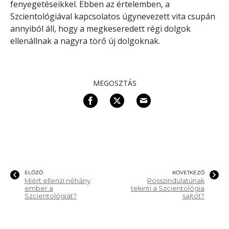
fenyegetéseikkel. Ebben az értelemben, a
Szcientológiával kapcsolatos úgynevezett vita csupán
annyiból áll, hogy a megkeseredett régi dolgok
ellenállnak a nagyra törő új dolgoknak.
MEGOSZTÁS
ELŐZŐ
KÖVETKEZŐ
Miért ellenzi néhány
Rosszindulatúnak
ember a
tekinti a Szcientológia
Szcientológiát?
sajtót?