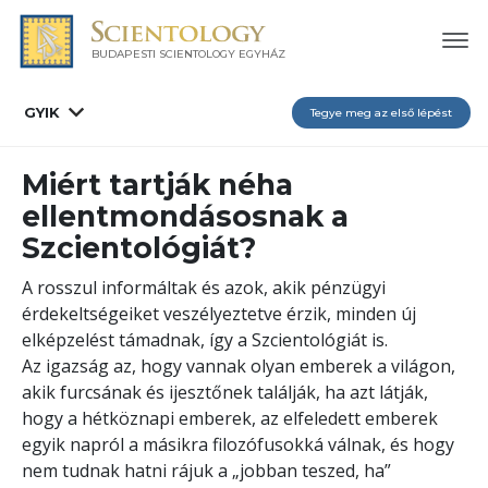
BUDAPESTI SCIENTOLOGY EGYHÁZ
GYIK
Tegye meg az első lépést
Miért tartják néha
ellentmondásosnak a
Szcientológiát?
A rosszul informáltak és azok, akik pénzügyi
érdekeltségeiket veszélyeztetve érzik, minden új
elképzelést támadnak, így a Szcientológiát is.
Az igazság az, hogy vannak olyan emberek a világon,
akik furcsának és ijesztőnek találják, ha azt látják,
hogy a hétköznapi emberek, az elfeledett emberek
egyik napról a másikra filozófusokká válnak, és hogy
nem tudnak hatni rájuk a „jobban teszed, ha”