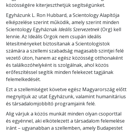
közösségére kiterjeszthetjük segítségünket.
Egyházunk L. Ron Hubbard, a Scientology Alapítója
elképzelése szerint működik, amely szerint minden
Scientology Egyháznak
Ideális Szervezetnek
(Org) kell
lennie. Az Ideális Orgok nem csupán ideális
létesítményeket biztosítanak a Scientologistok
számára a szellemi szabadság magasabb szintjei felé
vezető úton, hanem az egész közösség otthonaként
és találkozóhelyként is szolgálnak, ahol közös
erőfeszítéssel segítik minden felekezet tagjának
felemelkedését.
Ezt a szellemiséget követve egész Magyarország előtt
megnyitjuk az utat Egyházunk, valamint humanitárius
és társadalomjobbító programjaink felé.
Alig várjuk a közös munkát minden olyan csoporttal
és egyénnel, aki elkötelezett a társadalom felemelése
iránt – ugyanabban a szellemben, amely Budapestet