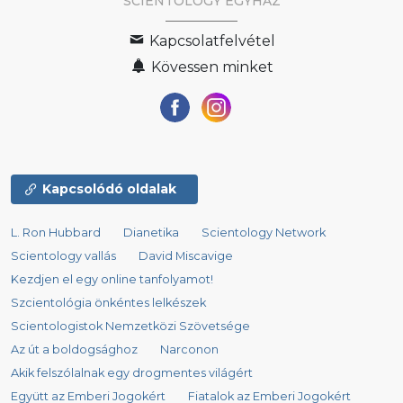
SCIENTOLOGY EGYHÁZ
Kapcsolatfelvétel
Kövessen minket
Kapcsolódó oldalak
L. Ron Hubbard
Dianetika
Scientology Network
Scientology vallás
David Miscavige
Kezdjen el egy online tanfolyamot!
Szcientológia önkéntes lelkészek
Scientologistok Nemzetközi Szövetsége
Az út a boldogsághoz
Narconon
Akik felszólalnak egy drogmentes világért
Együtt az Emberi Jogokért
Fiatalok az Emberi Jogokért