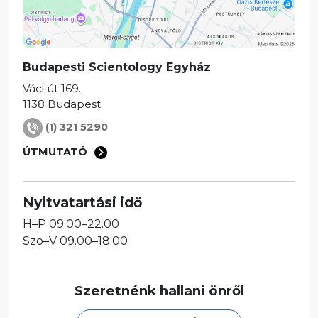
Budapesti Scientology Egyház
Váci út 169.
1138
Budapest
(1) 321 5290
ÚTMUTATÓ
Nyitvatartási idő
H
–
P
09.00–22.00
Szo
–
V
09.00–18.00
Szeretnénk hallani önről