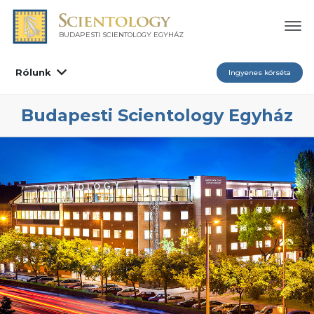
BUDAPESTI SCIENTOLOGY EGYHÁZ
Rólunk
Ingyenes körséta
Budapesti Scientology Egyház