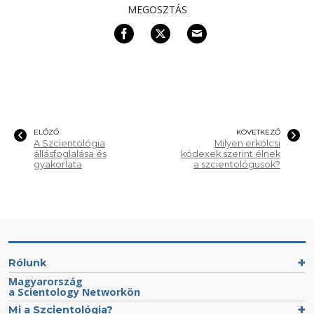
MEGOSZTÁS
ELŐZŐ
KÖVETKEZŐ
A Szcientológia
Milyen erkölcsi
állásfoglalása és
kódexek szerint élnek
gyakorlata
a szcientológusok?
Rólunk
Magyarország
a Scientology Networkön
Mi a Szcientológia?