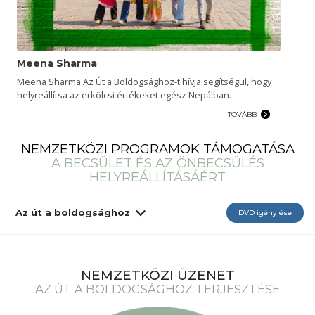
Meena Sharma
Meena Sharma Az Út a Boldogsághoz-t hívja segítségül, hogy
helyreállítsa az erkölcsi értékeket egész Nepálban.
TOVÁBB
NEMZETKÖZI PROGRAMOK TÁMOGATÁSA
A BECSÜLET ÉS AZ ÖNBECSÜLÉS
HELYREÁLLÍTÁSÁÉRT
Az út a boldogsághoz
DVD igénylése
NEMZETKÖZI ÜZENET
AZ ÚT A BOLDOGSÁGHOZ TERJESZTÉSE