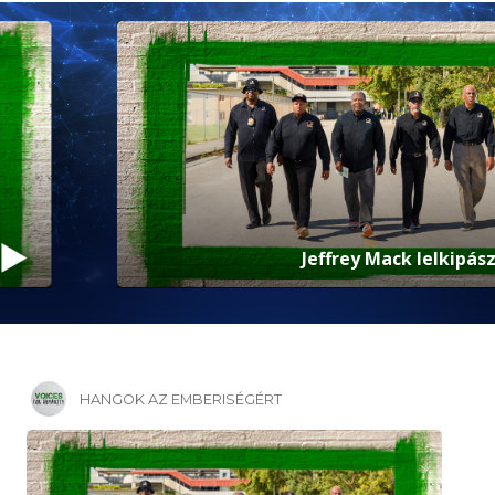
Jeffrey Mack lelkipásztor
HANGOK AZ EMBERISÉGÉRT