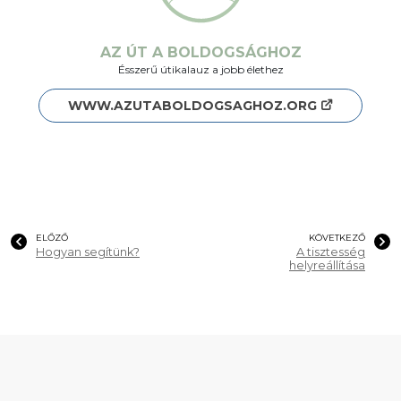
AZ ÚT A BOLDOGSÁGHOZ
Ésszerű útikalauz a jobb élethez
WWW.AZUTABOLDOGSAGHOZ.ORG
ELŐZŐ
KÖVETKEZŐ
Hogyan segítünk?
A tisztesség
helyreállítása