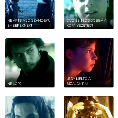
NE ÁRTS A JÓ SZÁNDÉKÚ
ÓVD ÉS TEDD JOBBÁ A
EMBEREKNEK!
KÖRNYEZETED!
LÉGY MÉLTÓ A
NE LOPJ!
BIZALOMRA!