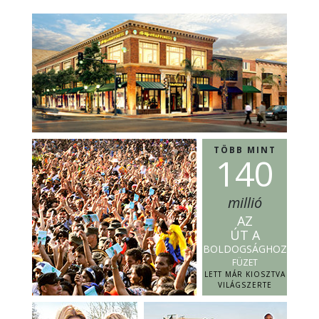
TÖBB MINT
1
4
0
millió
AZ
ÚT A
BOLDOGSÁGHOZ
FÜZET
LETT MÁR KIOSZTVA
VILÁGSZERTE