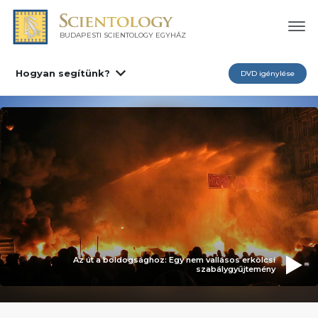
BUDAPESTI SCIENTOLOGY EGYHÁZ
Hogyan segítünk?
DVD igénylése
Az út a boldogsághoz: Egy nem vallásos erkölcsi
szabálygyűjtemény