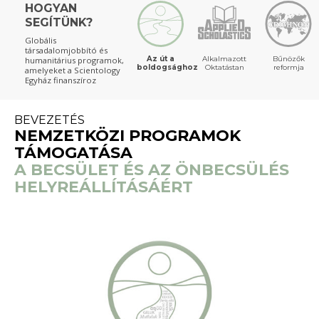
HOGYAN
SEGÍTÜNK?
Globális
társadalomjobbító és
Az út a
Alkalmazott
Bűnözők
humanitárius programok,
boldogsághoz
Oktatástan
reformja
amelyeket a Scientology
Egyház finanszíroz
BEVEZETÉS
NEMZETKÖZI PROGRAMOK
TÁMOGATÁSA
A BECSÜLET ÉS AZ ÖNBECSÜLÉS
HELYREÁLLÍTÁSÁÉRT