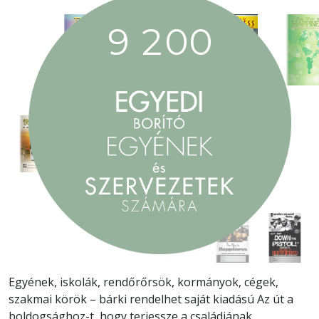
9
2
0
0
Egyének, iskolák, rendőrőrsök, kormányok, cégek,
szakmai körök – bárki rendelhet saját kiadású Az út a
boldogsághoz-t, hogy terjessze a családjának,