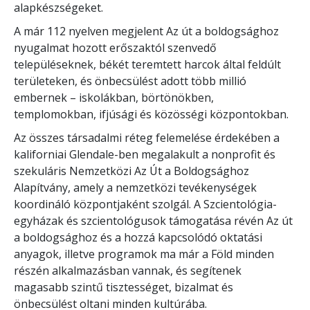
alapkészségeket.
A már 112 nyelven megjelent Az út a boldogsághoz
nyugalmat hozott erőszaktól szenvedő
településeknek, békét teremtett harcok által feldúlt
területeken, és önbecsülést adott több millió
embernek – iskolákban, börtönökben,
templomokban, ifjúsági és közösségi központokban.
Az összes társadalmi réteg felemelése érdekében a
kaliforniai Glendale-ben megalakult a nonprofit és
szekuláris Nemzetközi Az Út a Boldogsághoz
Alapítvány, amely a nemzetközi tevékenységek
koordináló központjaként szolgál. A Szcientológia-
egyházak és szcientológusok támogatása révén Az út
a boldogsághoz és a hozzá kapcsolódó oktatási
anyagok, illetve programok ma már a Föld minden
részén alkalmazásban vannak, és segítenek
magasabb szintű tisztességet, bizalmat és
önbecsülést oltani minden kultúrába.