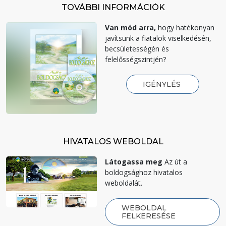
TOVÁBBI INFORMÁCIÓK
Van mód arra,
hogy hatékonyan
javítsunk a fiatalok viselkedésén,
becsületességén és
felelősségszintjén?
IGÉNYLÉS
HIVATALOS WEBOLDAL
Látogassa meg
Az út a
boldogsághoz hivatalos
weboldalát.
WEBOLDAL
FELKERESÉSE