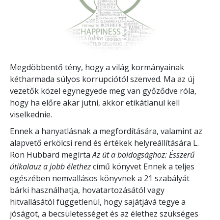
Megdöbbentő tény, hogy a világ kormányainak
kétharmada súlyos korrupciótól szenved. Ma az új
vezetők közel egynegyede meg van győződve róla,
hogy ha előre akar jutni, akkor etikátlanul kell
viselkednie.
Ennek a hanyatlásnak a megfordítására, valamint az
alapvető erkölcsi rend és értékek helyreállítására L.
Ron Hubbard megírta
Az út a boldogsághoz: Ésszerű
útikalauz a jobb élethez
című könyvet Ennek a teljes
egészében nemvallásos könyvnek a 21 szabályát
bárki használhatja, hovatartozásától vagy
hitvallásától függetlenül, hogy sajátjává tegye a
jóságot, a becsületességet és az élethez szükséges