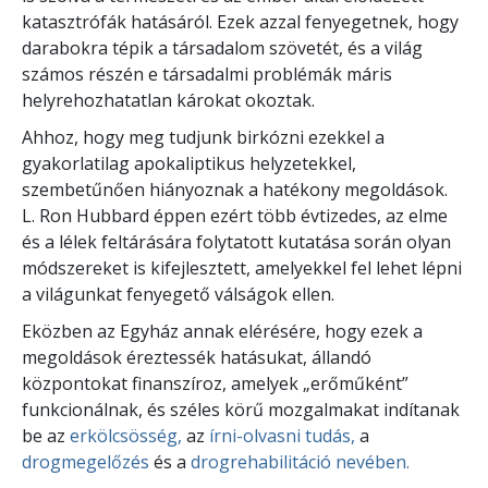
katasztrófák hatásáról. Ezek azzal fenyegetnek, hogy
darabokra tépik a társadalom szövetét, és a világ
számos részén e társadalmi problémák máris
helyrehozhatatlan károkat okoztak.
Ahhoz, hogy meg tudjunk birkózni ezekkel a
gyakorlatilag apokaliptikus helyzetekkel,
szembetűnően hiányoznak a hatékony megoldások.
L. Ron Hubbard éppen ezért több évtizedes, az elme
és a lélek feltárására folytatott kutatása során olyan
módszereket is kifejlesztett, amelyekkel fel lehet lépni
a világunkat fenyegető válságok ellen.
Eközben az Egyház annak elérésére, hogy ezek a
megoldások éreztessék hatásukat, állandó
központokat finanszíroz, amelyek „erőműként”
funkcionálnak, és széles körű mozgalmakat indítanak
be az
erkölcsösség,
az
írni-olvasni tudás,
a
drogmegelőzés
és a
drogrehabilitáció
nevében.