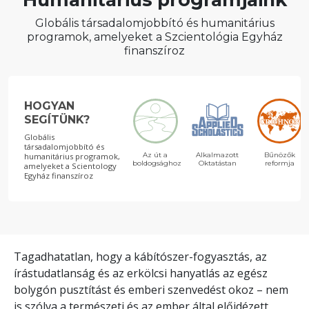
Globális társadalomjobbító és humanitárius
programok, amelyeket a Szcientológia Egyház
finanszíroz
HOGYAN
SEGÍTÜNK?
Globális
társadalomjobbító és
Az út a
Alkalmazott
Bűnözők
humanitárius programok,
boldogsághoz
Oktatástan
reformja
amelyeket a Scientology
Egyház finanszíroz
Tagadhatatlan, hogy a kábítószer-fogyasztás, az
írástudatlanság és az erkölcsi hanyatlás az egész
bolygón pusztítást és emberi szenvedést okoz – nem
is szólva a természeti és az ember által előidézett