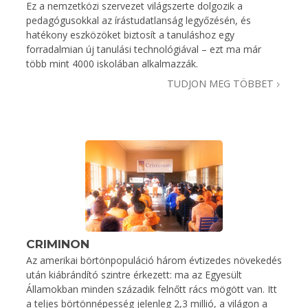
Ez a nemzetközi szervezet világszerte dolgozik a
pedagógusokkal az írástudatlanság legyőzésén, és
hatékony eszközöket biztosít a tanuláshoz egy
forradalmian új tanulási technológiával – ezt ma már
több mint 4000 iskolában alkalmazzák.
TUDJON MEG TÖBBET
CRIMINON
Az amerikai börtönpopuláció három évtizedes növekedés
után kiábrándító szintre érkezett: ma az Egyesült
Államokban minden századik felnőtt rács mögött van. Itt
a teljes börtönnépesség jelenleg 2,3 millió, a világon a