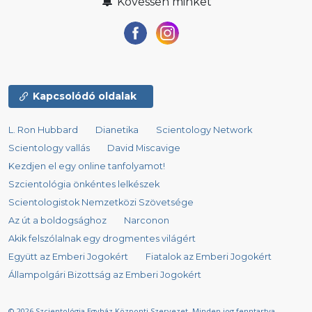
Kövessen minket
Kapcsolódó oldalak
L. Ron Hubbard
Dianetika
Scientology Network
Scientology vallás
David Miscavige
Kezdjen el egy online tanfolyamot!
Szcientológia önkéntes lelkészek
Scientologistok Nemzetközi Szövetsége
Az út a boldogsághoz
Narconon
Akik felszólalnak egy drogmentes világért
Együtt az Emberi Jogokért
Fiatalok az Emberi Jogokért
Állampolgári Bizottság az Emberi Jogokért
© 2026
Szcientológia Egyház Központi Szervezet.
Minden jog fenntartva.