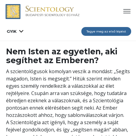
BUDAPESTI SCIENTOLOGY EGYHÁZ
GYIK
Tegye meg az első lépést
Nem Isten az egyetlen, aki
segíthet az Emberen?
A szcientológusok komolyan veszik a mondást: „Segíts
magadon, Isten is megsegít.” Hitük szerint minden
egyes személy rendelkezik a válaszokkal az élet
rejtélyeire. Csupán arra van szüksége, hogy tudatára
ébredjen ezeknek a válaszoknak, és a Szcientológia
pontosan ennek elérésében segít neki. Az Ember
hozzászokott ahhoz, hogy sablonválaszokat várjon.
A Szcientológia azt igényli, hogy a személy a saját
fejével gondolkodjon, és így „segítsen magán” abban,