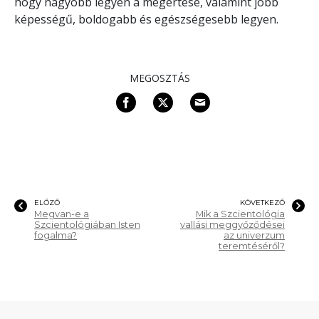
hogy nagyobb legyen a megértése, valamint jobb
képességű, boldogabb és egészségesebb legyen.
MEGOSZTÁS
ELŐZŐ
KÖVETKEZŐ
Megvan-e a
Mik a Szcientológia
Szcientológiában Isten
vallási meggyőződései
fogalma?
az univerzum
teremtéséről?