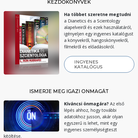
KEZDŐKÖNYVEK
Ha többet szeretne megtudni
a Dianetics és a Scientology
alapelveiről és ezek használatáról,
igényeljen egy ingyenes katalógust
a könyvekről, hangoskönyvekről,
filmekről és előadásokról.
INGYENES
KATALÓGUS
ISMERJE MEG IGAZI ÖNMAGÁT
Kíváncsi önmagára?
Az első
lépés ahhoz, hogy további
adatokhoz jusson, akár olyan
egyszerű is lehet, mint egy
ingyenes személyiségteszt
kitöltése.