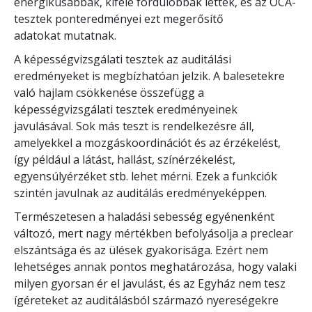
energikusabbak, kifelé fordulóbbak lettek, és az OCA-
tesztek ponteredményei ezt megerősítő
adatokat mutatnak.
A képességvizsgálati tesztek az auditálási
eredményeket is megbízhatóan jelzik. A balesetekre
való hajlam csökkenése összefügg a
képességvizsgálati tesztek eredményeinek
javulásával. Sok más teszt is rendelkezésre áll,
amelyekkel a mozgáskoordinációt és az érzékelést,
így például a látást, hallást, színérzékelést,
egyensúlyérzéket stb. lehet mérni. Ezek a funkciók
szintén javulnak az auditálás eredményeképpen.
Természetesen a haladási sebesség egyénenként
változó, mert nagy mértékben befolyásolja a preclear
elszántsága és az ülések gyakorisága. Ezért nem
lehetséges annak pontos meghatározása, hogy valaki
milyen gyorsan ér el javulást, és az Egyház nem tesz
ígéreteket az auditálásból származó nyereségekre