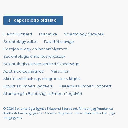
Kapcsolódó oldalak
L. Ron Hubbard
Dianetika
Scientology Network
Scientology vallás
David Miscavige
Kezdjen el egy online tanfolyamot!
Szcientológia önkéntes lelkészek
Scientologistok Nemzetközi Szövetsége
Az út a boldogsághoz
Narconon
Akik felszólalnak egy drogmentes világért
Együtt az Emberi Jogokért
Fiatalok az Emberi Jogokért
Állampolgári Bizottság az Emberi Jogokért
© 2026
Szcientológia Egyház Központi Szervezet.
Minden jog fenntartva.
Adatvédelmi megjegyzés
•
Cookie-irányelvek
•
Használati feltételek
•
Jogi
megjegyzés