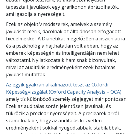
tapasztalt javulások egy grafikonon ábrázolhatók,
ami igazolja a nyereségeit.
Ezek az objektív módszerek, amelyek a személy
javulását mérik, dacolnak az általánosan elfogadott
hiedelmekkel. A Dianetikát megelőzően a pszichiátria
és a pszichológia hajthatatlan volt abban, hogy az
emberek képességén és intelligenciáján nem lehet
változtatni. Nyilatkozataik hamisnak bizonyultak,
mivel az auditálás eredményeként ezek hatalmas
javulást mutattak.
Az egyik gyakran alkalmazott teszt az Oxfordi
Képességvizsgálat (Oxford Capacity Analysis – OCA)
,
amely tíz különböző személyiségjegyet mér pontosan.
Ezek az auditálás során jelentősen javulnak, és
tükrözik a preclear nyereségeit. A preclearek arról
számolnak be, hogy az auditálás közvetlen
eredményeként sokkal nyugodtabbak, stabilabbak,