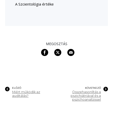
A Szcientológia értéke
MEGOSZTÁS
ELŐZŐ
KÖVETKEZŐ
Miért működik az
Összehasonlítás a
auditálás?
pszichiátriával és a
pszichoanalízissel