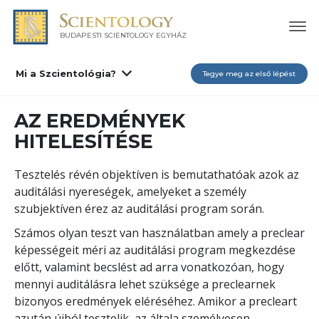
BUDAPESTI SCIENTOLOGY EGYHÁZ
Mi a Szcientológia?
Tegye meg az első lépést
AZ EREDMÉNYEK
HITELESÍTÉSE
Tesztelés révén objektíven is bemutathatóak azok az
auditálási nyereségek, amelyeket a személy
szubjektíven érez az auditálási program során.
Számos olyan teszt van használatban amely a preclear
képességeit méri az auditálási program megkezdése
előtt, valamint becslést ad arra vonatkozóan, hogy
mennyi auditálásra lehet szüksége a preclearnek
bizonyos eredmények eléréséhez. Amikor a precleart
azután újból tesztelik, az általa személyesen