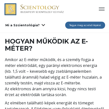
BUDAPESTI SCIENTOLOGY EGYHÁZ
Mi a Szcientológia?
Tegye meg az első lépést
HOGYAN MŰKÖDIK AZ E-
MÉTER?
Amikor az E-méter működik, és a személy fogja a
méter elektródáit, egy parányi elektromos energia
(kb. 1,5 volt – kevesebb egy zseblámpaelemben
található áramnál) halad végig az E-méter huzalain, a
személy testén, majd vissza az E-méterbe.
Az elektromos áram annyira kicsi, hogy nincs testi
érzet az elektródák tartása során.
Az elmében található képek energiát és tömeget
tartalmaznak. A fájdalmas vagy felzaklató élményekről