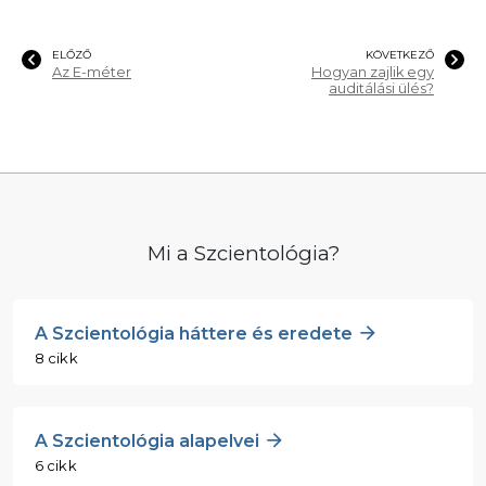
ELŐZŐ
KÖVETKEZŐ
Az E-méter
Hogyan zajlik egy
auditálási ülés?
Mi a Szcientológia?
A Szcientológia háttere és eredete
8 cikk
A Szcientológia alapelvei
6 cikk