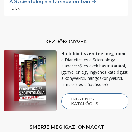
A Szcientológia a társadalomban
1 cikk
KEZDŐKÖNYVEK
Ha többet szeretne megtudni
a Dianetics és a Scientology
alapelveiről és ezek használatáról,
igényeljen egy ingyenes katalógust
a könyvekről, hangoskönyvekről,
filmekről és előadásokról.
INGYENES
KATALÓGUS
ISMERJE MEG IGAZI ÖNMAGÁT