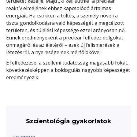
területet kezelje. Majd „ki kell sütnie” a preclear
reaktív elméjének ehhez kapcsolódó ártalmas
energiáit. Ha csökken a töltés, a személy növeli a
tiszta gondolkodásra való képességét a megcélzott
területen, és túlélési képessége ezzel arányosan nő.
Ennek eredményeként a preclear felfedez dolgokat
önmagáról és az életéről – ezek új felismerések a
létezésről, a nyereségeinek mérföldkövei.
E felfedezései a szellemi tudatosság magasabb fokát,
következésképpen a boldogulás nagyobb képességét
eredményezik.
Szcientológia gyakorlatok
Bevezetés