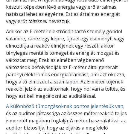
készült képekben lévő energia vagy erő ártalmas
hatással lehet az egyénre. Ezt az ártalmas energiát
vagy erőt
töltésnek
nevezzük.
Amikor az E-méter elektródáit tartó személy gondol
valamire, ránéz egy képre, újraél egy eseményt, vagy
elmozdítja a reaktív elméjének egy részét, akkor
tényleges mentális tömeget és energiát mozgat és
változtat meg. Ezek az elmében végbemenő
változások befolyásolják az E-méter által generált
parányi elektromos energiaáramlást, ami azt okozza,
hogy a tű elmozdul a számlapon. Az E-méter tűjének
reakciói jelzik az auditornak, hogy hol van a töltés, és
hogy azt kell megcélozni az auditálással.
A különböző tűmozgásoknak pontos jelentésük van,
és az auditor jártassága az összes méterreakció teljes
ismeretét magában foglalja. A méter használatával az
auditor biztosítja, hogy az eljárás a megfelelő