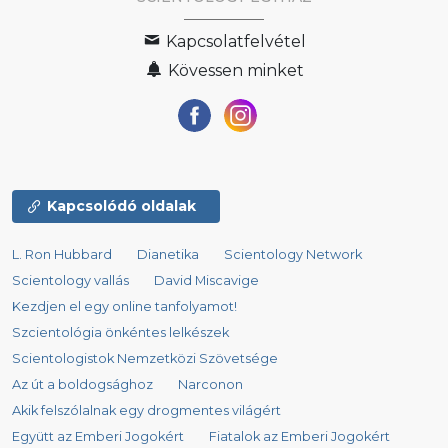
Kapcsolatfelvétel
Kövessen minket
Kapcsolódó oldalak
L. Ron Hubbard
Dianetika
Scientology Network
Scientology vallás
David Miscavige
Kezdjen el egy online tanfolyamot!
Szcientológia önkéntes lelkészek
Scientologistok Nemzetközi Szövetsége
Az út a boldogsághoz
Narconon
Akik felszólalnak egy drogmentes világért
Együtt az Emberi Jogokért
Fiatalok az Emberi Jogokért