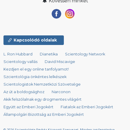
Kövessen minket
Kapcsolódó oldalak
L. Ron Hubbard
Dianetika
Scientology Network
Scientology vallás
David Miscavige
Kezdjen el egy online tanfolyamot!
Szcientológia önkéntes lelkészek
Scientologistok Nemzetközi Szövetsége
Az út a boldogsághoz
Narconon
Akik felszólalnak egy drogmentes világért
Együtt az Emberi Jogokért
Fiatalok az Emberi Jogokért
Állampolgári Bizottság az Emberi Jogokért
© 2026
Szcientológia Egyház Központi Szervezet.
Minden jog fenntartva.