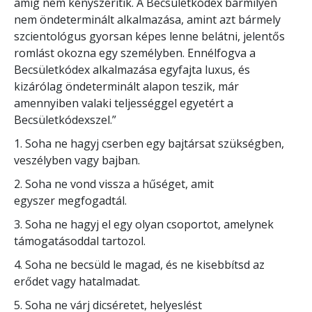
amíg nem kényszerítik. A Becsületkódex bármilyen
nem öndeterminált alkalmazása, amint azt bármely
szcientológus gyorsan képes lenne belátni, jelentős
romlást okozna egy személyben. Ennélfogva a
Becsületkódex alkalmazása egyfajta luxus, és
kizárólag öndeterminált alapon teszik, már
amennyiben valaki teljességgel egyetért a
Becsületkódexszel.”
1. Soha ne hagyj cserben egy bajtársat szükségben,
veszélyben vagy bajban.
2. Soha ne vond vissza a hűséget, amit
egyszer megfogadtál.
3. Soha ne hagyj el egy olyan csoportot, amelynek
támogatásoddal tartozol.
4. Soha ne becsüld le magad, és ne kisebbítsd az
erődet vagy hatalmadat.
5. Soha ne várj dicséretet, helyeslést