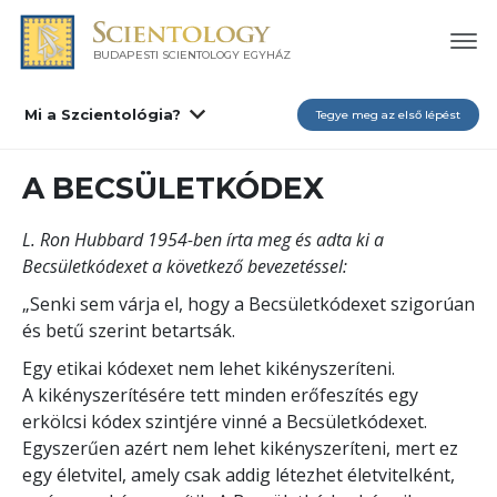
BUDAPESTI SCIENTOLOGY EGYHÁZ
Mi a Szcientológia?
Tegye meg az első lépést
A BECSÜLETKÓDEX
L. Ron Hubbard 1954-ben írta meg és adta ki a
Becsületkódexet a következő bevezetéssel:
„Senki sem várja el, hogy a Becsületkódexet szigorúan
és betű szerint betartsák.
Egy etikai kódexet nem lehet kikényszeríteni.
A kikényszerítésére tett minden erőfeszítés egy
erkölcsi kódex szintjére vinné a Becsületkódexet.
Egyszerűen azért nem lehet kikényszeríteni, mert ez
egy életvitel, amely csak addig létezhet életvitelként,