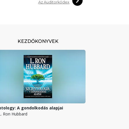
Az Auditorkódex
KEZDŐKÖNYVEK
ntology: A gondolkodás alapjai
 L. Ron Hubbard