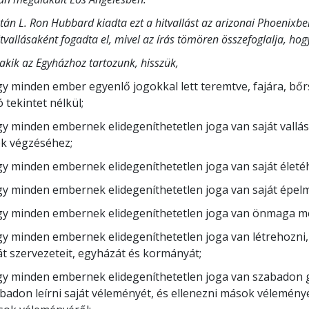
tán L. Ron Hubbard kiadta ezt a hitvallást az arizonai Phoenixbe
itvallásaként fogadta el, mivel az írás tömören összefoglalja, ho
 akik az Egyházhoz tartozunk, hisszük,
y minden ember egyenlő jogokkal lett teremtve, fajára, bőr
ó tekintet nélkül;
y minden embernek elidegeníthetetlen joga van saját vallá
k végzéséhez;
y minden embernek elidegeníthetetlen joga van saját életé
y minden embernek elidegeníthetetlen joga van saját épel
y minden embernek elidegeníthetetlen joga van önmaga m
y minden embernek elidegeníthetetlen joga van létrehozni, 
át szervezeteit, egyházát és kormányát;
y minden embernek elidegeníthetetlen joga van szabadon 
badon leírni saját véleményét, és ellenezni mások véleményét