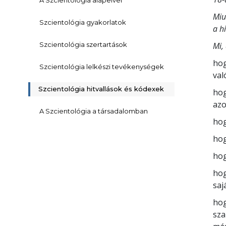
A Szcientológia alapelvei
Miu
Szcientológia gyakorlatok
a h
Szcientológia szertartások
Mi,
hog
Szcientológia lelkészi tevékenységek
val
Szcientológia hitvallások és kódexek
hog
azo
A Szcientológia a társadalomban
hog
hog
hog
hog
saj
hog
sza