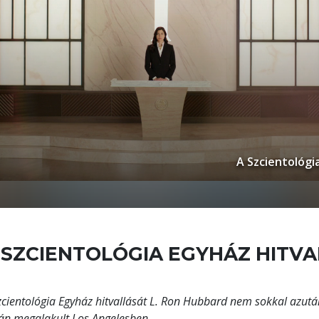
A Szcientológia
 SZCIENTOLÓGIA EGYHÁZ HITV
zcientológia Egyház hitvallását L. Ron Hubbard nem sokkal azutá
án megalakult Los Angelesben.