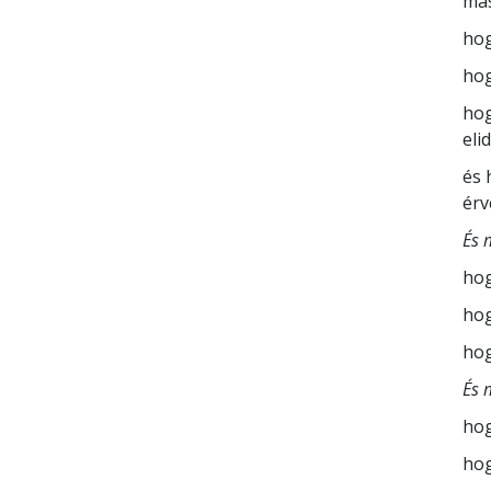
más
hog
hog
hog
eli
és 
érv
És 
hog
hog
hog
És 
hog
hog