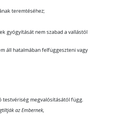
jának teremtéséhez;
k gyógyítását nem szabad a vallástól
em áll hatalmában felfüggeszteni vagy
ó testvériség megvalósításától függ.
gtiltják az Embernek,