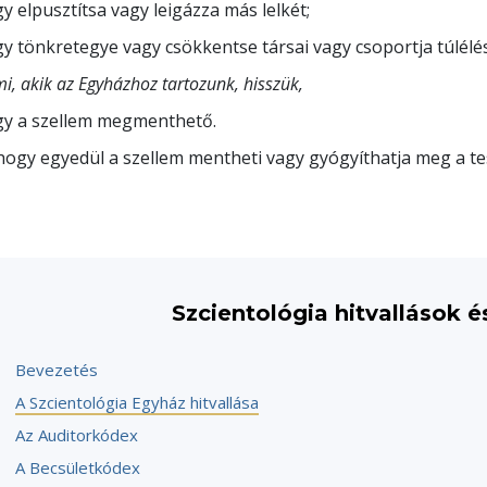
y elpusztítsa vagy leigázza más lelkét;
y tönkretegye vagy csökkentse társai vagy csoportja túlélés
mi, akik az Egyházhoz tartozunk, hisszük,
y a szellem megmenthető.
hogy egyedül a szellem mentheti vagy gyógyíthatja meg a te
Szcientológia hitvallások 
Bevezetés
A Szcientológia Egyház hitvallása
Az Auditorkódex
A Becsületkódex