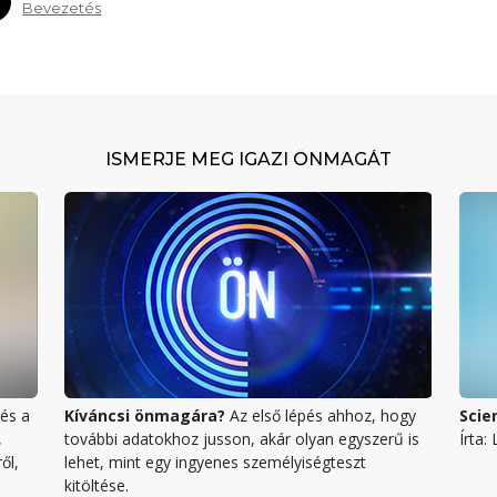
Bevezetés
ISMERJE MEG IGAZI ÖNMAGÁT
és a
Kíváncsi önmagára?
Az első lépés ahhoz, hogy
Scie
,
további adatokhoz jusson, akár olyan egyszerű is
Írta:
ől,
lehet, mint egy ingyenes személyiségteszt
kitöltése.