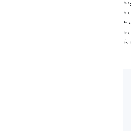
hog
hog
És 
hog
És 