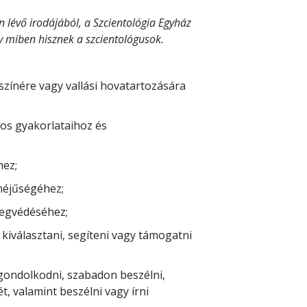
n lévő irodájából, a Szcientológia Egyház
gy miben hisznek a szcientológusok.
színére vagy vallási hovatartozására
sos gyakorlataihoz és
hez;
méjűségéhez;
egvédéséhez;
kiválasztani, segíteni vagy támogatni
gondolkodni, szabadon beszélni,
, valamint beszélni vagy írni