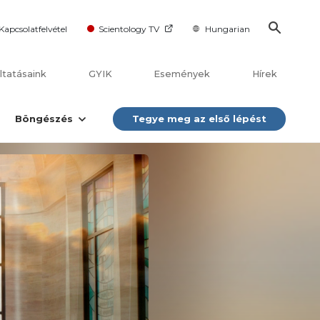
Kapcsolatfelvétel
Scientology TV
Hungarian
ltatásaink
GYIK
Események
Hírek
Böngészés
Tegye meg az első lépést