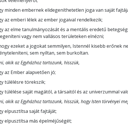
ok véleményéről;
y minden embernek elidegeníthetetlen joga van saját fajtá
y az emberi lélek az ember jogaival rendelkezik;
y az elme tanulmányozását és a mentális eredetű betegsége
degeníteni vagy nem vallásos területeken elnézni;
hogy ezeket a jogokat semmilyen, Istennél kisebb erőnek n
ényteleníteni, sem nyíltan, sem burkoltan.
mi, akik az Egyházhoz tartozunk, hisszük,
y az Ember alapvetően jó;
y túlélésre törekszik;
y túlélése saját magától, a társaitól és az univerzummal val
mi, akik az Egyházhoz tartozunk, hisszük, hogy Isten törvényei me
y elpusztítsa saját fajtáját;
y elpusztítsa más épelméjűségét;