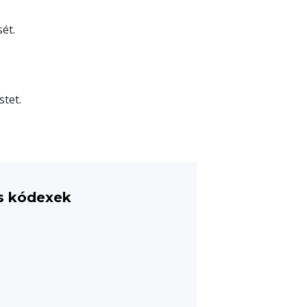
ét.
stet.
és kódexek