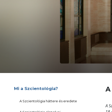
A
Mi a Szcientológia?
A Szcientológia háttere és eredete
A S
18-