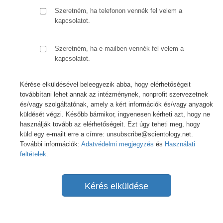
Szeretném, ha telefonon vennék fel velem a
kapcsolatot.
Szeretném, ha e-mailben vennék fel velem a
kapcsolatot.
Kérése elküldésével beleegyezik abba, hogy elérhetőségeit
továbbítani lehet annak az intézménynek, nonprofit szervezetnek
és/vagy szolgáltatónak, amely a kért információk és/vagy anyagok
küldését végzi. Később bármikor, ingyenesen kérheti azt, hogy ne
használják tovább az elérhetőségeit. Ezt úgy teheti meg, hogy
küld egy e-mailt erre a címre: unsubscribe@scientology.net.
További információk:
Adatvédelmi megjegyzés
és
Használati
feltételek
.
Kérés elküldése