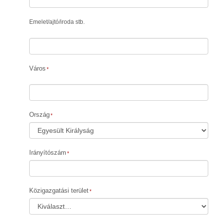
Emelet
/
ajtó
/
iroda stb.
Város
Ország
Irányítószám
Közigazgatási terület