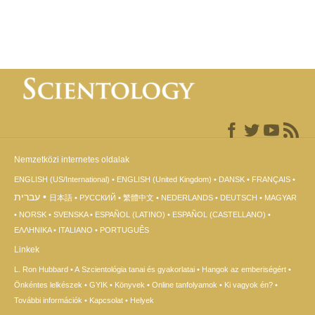
Nemzetközi internetes oldalak
ENGLISH (US/International)
ENGLISH (United Kingdom)
DANSK
FRANÇAIS
עברית
日本語
РУССКИЙ
繁體中文
NEDERLANDS
DEUTSCH
MAGYAR
NORSK
SVENSKA
ESPAÑOL (LATINO)
ESPAÑOL (CASTELLANO)
ΕΛΛΗΝΙΚA
ITALIANO
PORTUGUÊS
Linkek
L. Ron Hubbard
A Szcientológia tanai és gyakorlatai
Hangok az emberiségért
Önkéntes lelkészek
GYIK
Könyvek
Online tanfolyamok
Ki vagyok én?
További információk
Kapcsolat
Helyek