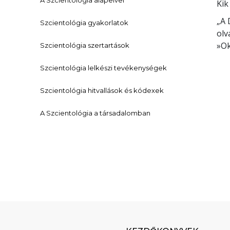
A Szcientológia alapelvei
Kik
„A 
Szcientológia gyakorlatok
olv
»Ok
Szcientológia szertartások
Szcientológia lelkészi tevékenységek
Szcientológia hitvallások és kódexek
A Szcientológia a társadalomban