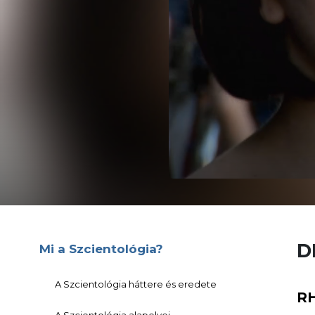
D
Mi a Szcientológia?
A Szcientológia háttere és eredete
R