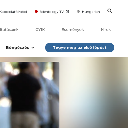
Kapcsolatfelvétel
Scientology TV
Hungarian
ltatásaink
GYIK
Események
Hírek
Böngészés
Tegye meg az első lépést