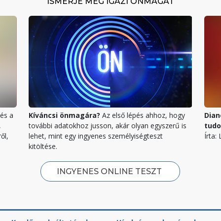
ISMERJE MEG IGAZI ÖNMAGÁT
és a
Kíváncsi önmagára?
Az első lépés ahhoz, hogy
Dian
,
további adatokhoz jusson, akár olyan egyszerű is
tud
ől,
lehet, mint egy ingyenes személyiségteszt
Írta:
kitöltése.
INGYENES ONLINE TESZT