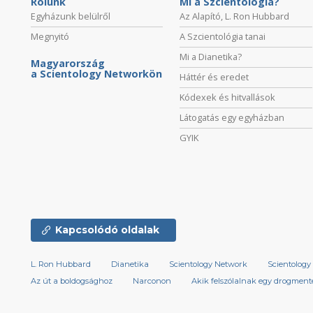
Rólunk
Mi a Szcientológia?
Egyházunk belülről
Az Alapító, L. Ron Hubbard
Megnyitó
A Szcientológia tanai
Mi a Dianetika?
Magyarország
a Scientology Networkön
Háttér és eredet
Kódexek és hitvallások
Látogatás egy egyházban
GYIK
Kapcsolódó oldalak
L. Ron Hubbard
Dianetika
Scientology Network
Scientology 
Az út a boldogsághoz
Narconon
Akik felszólalnak egy drogmente