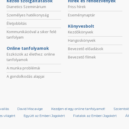
Kezdő szolgáltatások
Hírek és rendezvények
Dianetics Szeminárium
Friss hírek
Személyes hatékonyság
Eseménynaptár
Életjobbítás
Könyvesbolt
Kommunikációval a siker felé
Kezdőkönyvek
tanfolyam
Hangoskönyvek
Online tanfolyamok
Bevezető előadások
Eszközök az élethez: online
Bevezető filmek
tanfolyamok
A munka problémái
A gondolkodás alapjai
vallás
David Miscavige
Kezdjen el egy online tanfolyamot!
Szcientol
s világért
Együtt az Emberi Jogokért
Fiatalok az Emberi Jogokért
Ál