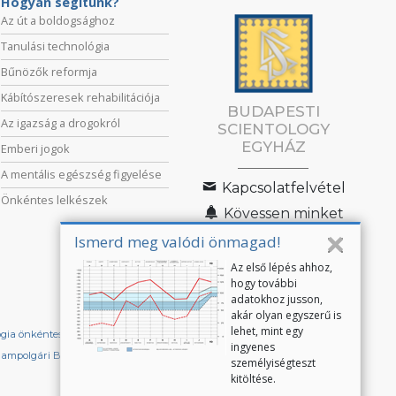
Hogyan segítünk?
Az út a boldogsághoz
Tanulási technológia
Bűnözők reformja
Kábítószeresek rehabilitációja
BUDAPESTI
Az igazság a drogokról
SCIENTOLOGY
EGYHÁZ
Emberi jogok
A mentális egészség figyelése
Kapcsolatfelvétel
Önkéntes lelkészek
Kövessen minket
Ismerd meg valódi önmagad!
Az első lépés ahhoz,
hogy további
adatokhoz jusson,
akár olyan egyszerű is
lehet, mint egy
ógia önkéntes lelkészek
Scientologistok Nemzetközi Szövetsége
ingyenes
lampolgári Bizottság az Emberi Jogokért
személyiségteszt
kitöltése.