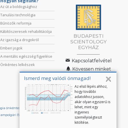
Hogyan segítünk?
Az út a boldogsághoz
Tanulási technológia
Bűnözők reformja
Kábítószeresek rehabilitációja
BUDAPESTI
Az igazság a drogokról
SCIENTOLOGY
EGYHÁZ
Emberi jogok
A mentális egészség figyelése
Kapcsolatfelvétel
Önkéntes lelkészek
Kövessen minket
Ismerd meg valódi önmagad!
Az első lépés ahhoz,
hogy további
adatokhoz jusson,
akár olyan egyszerű is
lehet, mint egy
ógia önkéntes lelkészek
Scientologistok Nemzetközi Szövetsége
ingyenes
lampolgári Bizottság az Emberi Jogokért
személyiségteszt
kitöltése.