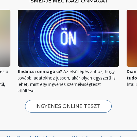
ISMERJE MEG IGAZI ÖNMAGÁT
és a
Kíváncsi önmagára?
Az első lépés ahhoz, hogy
Dian
,
további adatokhoz jusson, akár olyan egyszerű is
tud
ől,
lehet, mint egy ingyenes személyiségteszt
Írta:
kitöltése.
INGYENES ONLINE TESZT