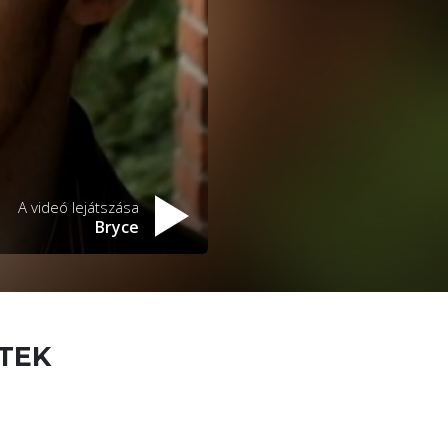
A videó lejátszása
Bryce
ETEK