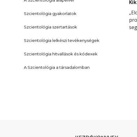
A Szcientológia alapelvei
Kik
„El
Szcientológia gyakorlatok
pro
seg
Szcientológia szertartások
Szcientológia lelkészi tevékenységek
Szcientológia hitvallások és kódexek
A Szcientológia a társadalomban