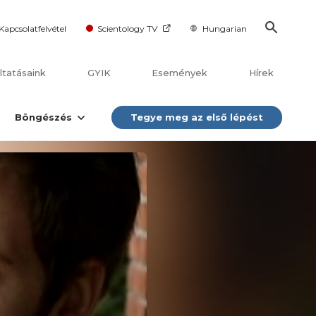
Kapcsolatfelvétel
Scientology TV
Hungarian
ltatásaink
GYIK
Események
Hírek
Böngészés
Tegye meg az első lépést