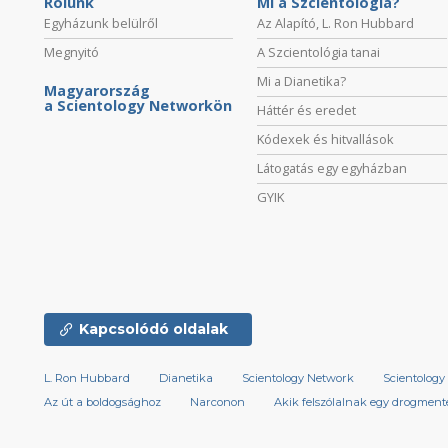
Rólunk
Mi a Szcientológia?
Egyházunk belülről
Az Alapító, L. Ron Hubbard
Megnyitó
A Szcientológia tanai
Mi a Dianetika?
Magyarország
a Scientology Networkön
Háttér és eredet
Kódexek és hitvallások
Látogatás egy egyházban
GYIK
Kapcsolódó oldalak
L. Ron Hubbard
Dianetika
Scientology Network
Scientology 
Az út a boldogsághoz
Narconon
Akik felszólalnak egy drogmente