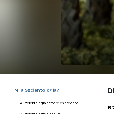
D
Mi a Szcientológia?
A Szcientológia háttere és eredete
B