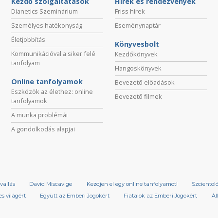
Kezdő szolgáltatások
Hírek és rendezvények
Dianetics Szeminárium
Friss hírek
Személyes hatékonyság
Eseménynaptár
Életjobbítás
Könyvesbolt
Kommunikációval a siker felé
Kezdőkönyvek
tanfolyam
Hangoskönyvek
Online tanfolyamok
Bevezető előadások
Eszközök az élethez: online
Bevezető filmek
tanfolyamok
A munka problémái
A gondolkodás alapjai
vallás
David Miscavige
Kezdjen el egy online tanfolyamot!
Szcientol
s világért
Együtt az Emberi Jogokért
Fiatalok az Emberi Jogokért
Ál