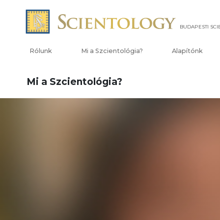
BUDAPESTI SC
Rólunk
Mi a Szcientológia?
Alapítónk
Mi a Szcientológia?