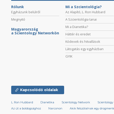
Rólunk
Mi a Szcientológia?
Egyházunk belülről
Az Alapító, L. Ron Hubbard
Megnyitó
A Szcientológia tanai
Mi a Dianetika?
Magyarország
a Scientology Networkön
Háttér és eredet
Kódexek és hitvallások
Látogatás egy egyházban
GYIK
Kapcsolódó oldalak
L. Ron Hubbard
Dianetika
Scientology Network
Scientology 
Az út a boldogsághoz
Narconon
Akik felszólalnak egy drogmente