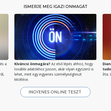
ISMERJE MEG IGAZI ÖNMAGÁT
és a
Kíváncsi önmagára?
Az első lépés ahhoz, hogy
Dian
,
további adatokhoz jusson, akár olyan egyszerű is
tud
ől,
lehet, mint egy ingyenes személyiségteszt
Írta:
kitöltése.
INGYENES ONLINE TESZT