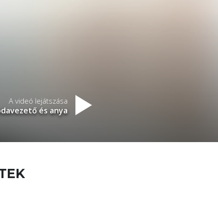
A videó lejátszása
odavezető és anya
ETEK