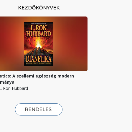
KEZDŐKÖNYVEK
etics: A szellemi egészség modern
ománya
 L. Ron Hubbard
RENDELÉS