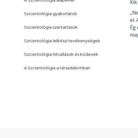
A Szcientológia alapelvei
Kik
„Ne
Szcientológia gyakorlatok
el.
Ég 
Szcientológia szertartások
mag
Szcientológia lelkészi tevékenységek
Szcientológia hitvallások és kódexek
A Szcientológia a társadalomban