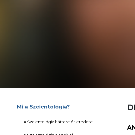
D
Mi a Szcientológia?
A Szcientológia háttere és eredete
A