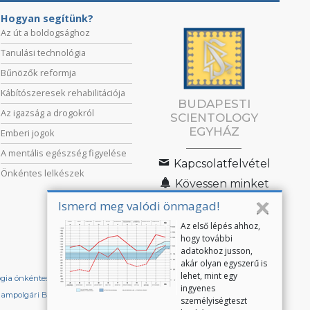
Hogyan segítünk?
Az út a boldogsághoz
Tanulási technológia
Bűnözők reformja
Kábítószeresek rehabilitációja
BUDAPESTI
Az igazság a drogokról
SCIENTOLOGY
EGYHÁZ
Emberi jogok
A mentális egészség figyelése
Kapcsolatfelvétel
Önkéntes lelkészek
Kövessen minket
Ismerd meg valódi önmagad!
Az első lépés ahhoz,
hogy további
adatokhoz jusson,
akár olyan egyszerű is
lehet, mint egy
ógia önkéntes lelkészek
Scientologistok Nemzetközi Szövetsége
ingyenes
lampolgári Bizottság az Emberi Jogokért
személyiségteszt