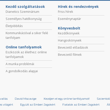
Kezdő szolgáltatások
Hírek és rendezvények
Dianetics Szeminárium
Friss hírek
Személyes hatékonyság
Eseménynaptár
Életjobbítás
Könyvesbolt
Kommunikációval a siker felé
Kezdőkönyvek
tanfolyam
Hangoskönyvek
Online tanfolyamok
Bevezető előadások
Eszközök az élethez: online
Bevezető filmek
tanfolyamok
A munka problémái
A gondolkodás alapjai
vallás
David Miscavige
Kezdjen el egy online tanfolyamot!
Szcientol
s világért
Együtt az Emberi Jogokért
Fiatalok az Emberi Jogokért
Ál