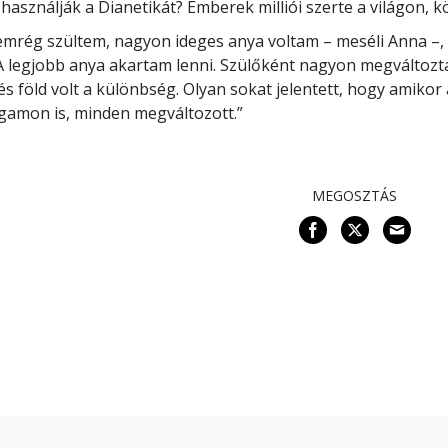
 használják a Dianetikát? Emberek milliói szerte a világon, k
mrég szültem, nagyon ideges anya voltam – meséli Anna –, 
 A legjobb anya akartam lenni. Szülőként nagyon megváltoz
és föld volt a különbség. Olyan sokat jelentett, hogy amiko
amon is, minden megváltozott.”
MEGOSZTÁS