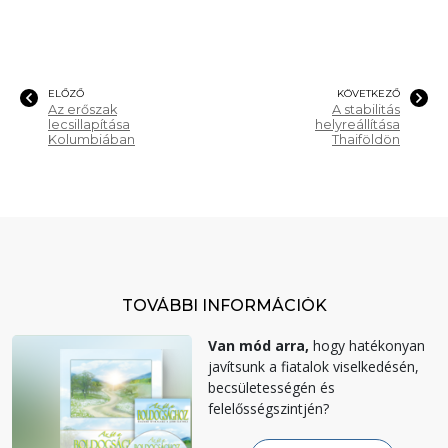
ELŐZŐ
KÖVETKEZŐ
Az erőszak
A stabilitás
lecsillapítása
helyreállítása
Kolumbiában
Thaiföldön
TOVÁBBI INFORMÁCIÓK
Van mód arra,
hogy hatékonyan
javítsunk a fiatalok viselkedésén,
becsületességén és
felelősségszintjén?