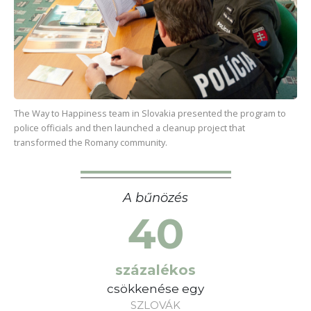
The Way to Happiness team in Slovakia presented the program to
police officials and then launched a cleanup project that
transformed the Romany community.
A bűnözés
40
százalékos
csökkenése egy
SZLOVÁK