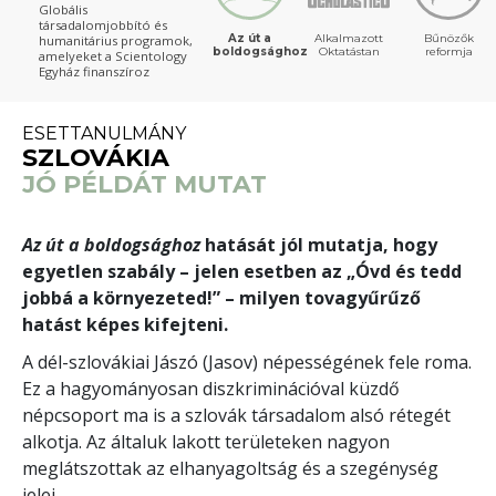
Globális
társadalomjobbító és
Az út a
Alkalmazott
Bűnözők
humanitárius programok,
boldogsághoz
Oktatástan
reformja
amelyeket a Scientology
Egyház finanszíroz
ESETTANULMÁNY
SZLOVÁKIA
JÓ PÉLDÁT MUTAT
Az út a boldogsághoz
hatását jól mutatja, hogy
egyetlen szabály – jelen esetben az „Óvd és tedd
jobbá a környezeted!” – milyen tovagyűrűző
hatást képes kifejteni.
A dél-szlovákiai Jászó (Jasov) népességének fele roma.
Ez a hagyományosan diszkriminációval küzdő
népcsoport ma is a szlovák társadalom alsó rétegét
alkotja. Az általuk lakott területeken nagyon
meglátszottak az elhanyagoltság és a szegénység
jelei.