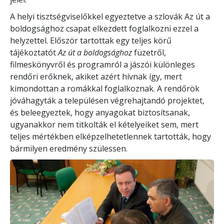
A helyi tisztségviselőkkel egyeztetve a szlovák Az út a
boldogsághoz csapat elkezdett foglalkozni ezzel a
helyzettel. Először tartottak egy teljes körű
tájékoztatót
Az út a boldogsághoz
füzetről,
filmeskönyvről és programról a jászói különleges
rendőri erőknek, akiket azért hívnak így, mert
kimondottan a romákkal foglalkoznak. A rendőrök
jóváhagyták a településen végrehajtandó projektet,
és beleegyeztek, hogy anyagokat biztosítsanak,
ugyanakkor nem titkolták el kételyeiket sem, mert
teljes mértékben elképzelhetetlennek tartották, hogy
bármilyen eredmény szülessen.