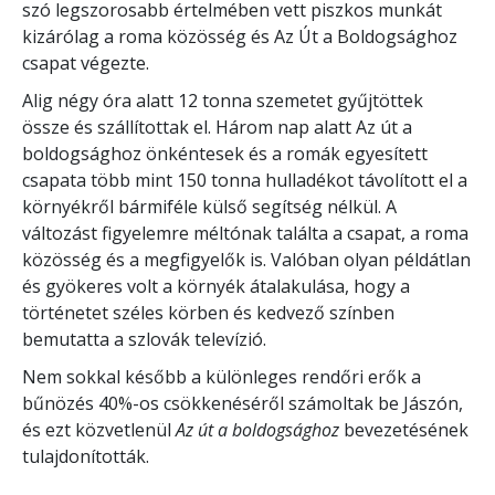
szó legszorosabb értelmében vett piszkos munkát
kizárólag a roma közösség és Az Út a Boldogsághoz
csapat végezte.
Alig négy óra alatt 12 tonna szemetet gyűjtöttek
össze és szállítottak el. Három nap alatt Az út a
boldogsághoz önkéntesek és a romák egyesített
csapata több mint 150 tonna hulladékot távolított el a
környékről bármiféle külső segítség nélkül. A
változást figyelemre méltónak találta a csapat, a roma
közösség és a megfigyelők is. Valóban olyan példátlan
és gyökeres volt a környék átalakulása, hogy a
történetet széles körben és kedvező színben
bemutatta a szlovák televízió.
Nem sokkal később a különleges rendőri erők a
bűnözés 40%-os csökkenéséről számoltak be Jászón,
és ezt közvetlenül
Az út a boldogsághoz
bevezetésének
tulajdonították.