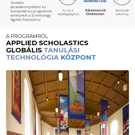
Globális
társadalomjobbító és
Az út a
Alkalmazott
Bűnözők
humanitárius programok,
boldogsághoz
Oktatástan
reformja
amelyeket a Scientology
Egyház finanszíroz
A PROGRAMRÓL
APPLIED SCHOLASTICS
GLOBÁLIS
TANULÁSI
TECHNOLÓGIA
KÖZPONT