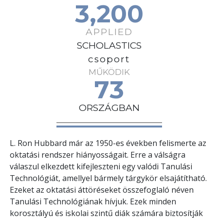
3,200
APPLIED
SCHOLASTICS
csoport
MŰKÖDIK
73
ORSZÁGBAN
L. Ron Hubbard már az 1950-es években felismerte az
oktatási rendszer hiányosságait. Erre a válságra
válaszul elkezdett kifejleszteni egy valódi Tanulási
Technológiát, amellyel bármely tárgykör elsajátítható.
Ezeket az oktatási áttöréseket összefoglaló néven
Tanulási Technológiának hívjuk. Ezek minden
korosztályú és iskolai szintű diák számára biztosítják