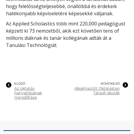
hogy felelősségteljesebbé, önállóbbá és érdekeik
hatékonyabb képviseletére képesekké váljanak.
Az Applied Scholastics több mint
220,000
pedagógust
képzett ki
73
nemzetből, akik ezt követően
tens of
millions
diáknak és tanár kollégának adták át a
Tanulási Technológiát.
ELŐZŐ
KÖVETKEZŐ
Az oktatás
Alkalmazott Oktatástan
hanyatlásának
Társult iskolák
megállítása