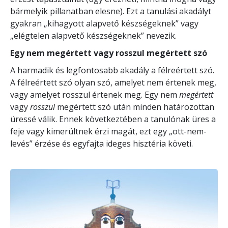
bármelyik pillanatban elesne). Ezt a tanulási akadályt
gyakran „kihagyott alapvető készségeknek” vagy
„elégtelen alapvető készségeknek” nevezik.
Egy nem megértett vagy rosszul megértett szó
A harmadik és legfontosabb akadály a félreértett szó.
A félreértett szó olyan szó, amelyet nem értenek meg,
vagy amelyet rosszul értenek meg. Egy nem
megértett
vagy
rosszul
megértett szó után minden határozottan
üressé válik. Ennek következtében a tanulónak üres a
feje vagy kimerültnek érzi magát, ezt egy „ott-nem-
levés” érzése és egyfajta ideges hisztéria követi.