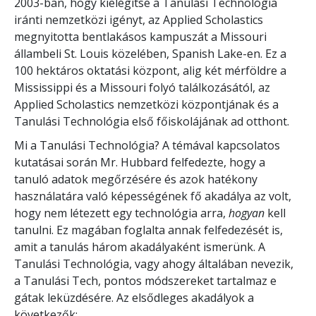
2003-ban, hogy kielégítse a Tanulási Technológia
iránti nemzetközi igényt, az Applied Scholastics
megnyitotta bentlakásos kampuszát a Missouri
állambeli St. Louis közelében, Spanish Lake-en. Ez a
100
hektáros oktatási központ, alig két mérföldre a
Mississippi és a Missouri folyó találkozásától, az
Applied Scholastics nemzetközi központjának és a
Tanulási Technológia első főiskolájának ad otthont.
Mi
a Tanulási Technológia? A témával kapcsolatos
kutatásai során Mr. Hubbard felfedezte, hogy a
tanuló adatok megőrzésére és azok hatékony
használatára való képességének fő akadálya az volt,
hogy nem létezett egy technológia arra,
hogyan
kell
tanulni. Ez magában foglalta annak felfedezését is,
amit a tanulás három akadályaként ismerünk. A
Tanulási Technológia, vagy ahogy általában nevezik,
a Tanulási Tech, pontos módszereket tartalmaz e
gátak leküzdésére. Az elsődleges akadályok a
következők: