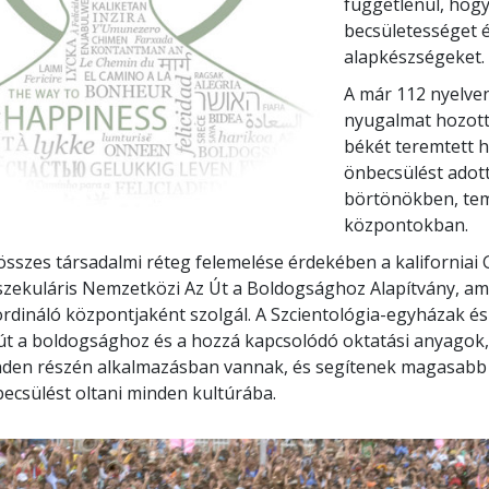
függetlenül, hogy
becsületességet 
alapkészségeket.
A már 112 nyelve
nyugalmat hozott
békét teremtett ha
önbecsülést adott
börtönökben, tem
központokban.
összes társadalmi réteg felemelése érdekében a kaliforniai
szekuláris Nemzetközi Az Út a Boldogsághoz Alapítvány, a
rdináló központjaként szolgál. A Szcientológia-egyházak é
út a boldogsághoz és a hozzá kapcsolódó oktatási anyagok,
den részén alkalmazásban vannak, és segítenek magasabb sz
ecsülést oltani minden kultúrába.