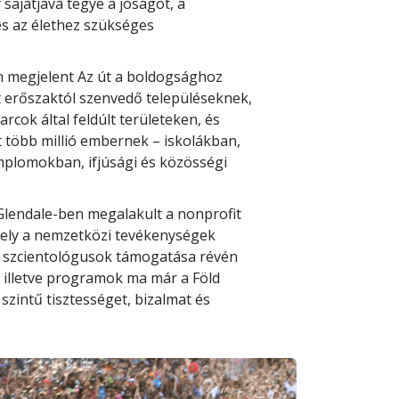
 sajátjává tegye a jóságot, a
és az élethez szükséges
n megjelent Az út a boldogsághoz
 erőszaktól szenvedő településeknek,
rcok által feldúlt területeken, és
 több millió embernek – iskolákban,
plomokban, ifjúsági és közösségi
 Glendale-ben megalakult a nonprofit
mely a nemzetközi tevékenységek
s szcientológusok támogatása révén
 illetve programok ma már a Föld
intű tisztességet, bizalmat és