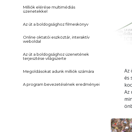
Milliók elérése multimédiás
üzenetekkel
Az út a boldogsághoz filmeskönyv
Online oktatói eszköztár, interaktív
weboldal
Az út a boldogsághoz üzenetének
terjesztése világszerte
Az 
Megoldásokat adunk milliók számára
és 
koo
A program bevezetésének eredményei
Az 
min
önb