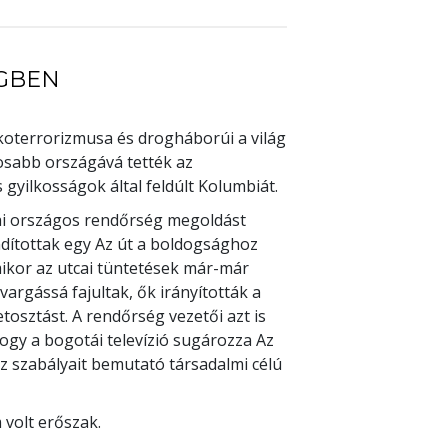
ÉGBEN
koterrorizmusa és drogháborúi a világ
osabb országává tették az
gyilkosságok által feldúlt Kolumbiát.
i országos rendőrség megoldást
indítottak egy Az út a boldogsághoz
ikor az utcai tüntetések már-már
vargássá fajultak, ők irányították a
osztást. A rendőrség vezetői azt is
gy a bogotái televízió sugározza Az
 szabályait bemutató társadalmi célú
volt erőszak.