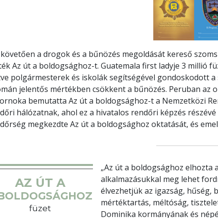
 követően a drogok és a bűnözés megoldását kereső szoms
ték Az út a boldogsághoz-t. Guatemala first ladyje 3 millió f
etve polgármesterek és iskolák segítségével gondoskodott a 
mán jelentős mértékben csökkent a bűnözés. Peruban az 
ornoka bemutatta Az út a boldogsághoz-t a Nemzetközi Re
dőri hálózatnak, ahol ez a hivatalos rendőri képzés részévé 
dőrség megkezdte Az út a boldogsághoz oktatását, és emelle
„Az út a boldogsághoz elhozta a
alkalmazásukkal meg lehet fordí
AZ ÚT A
élvezhetjük az igazság, hűség, 
BOLDOGSÁGHOZ
mértéktartás, méltóság, tisztele
füzet
Dominika kormányának és népé