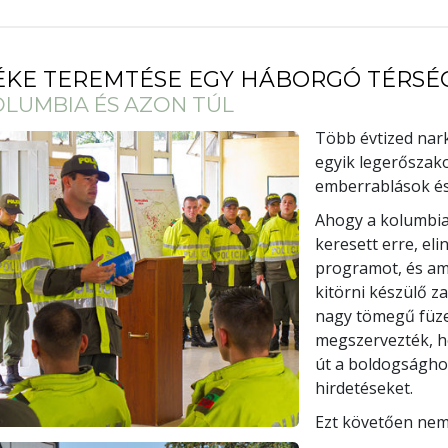
ÉKE TEREMTÉSE EGY HÁBORGÓ TÉRS
OLUMBIA ÉS AZON TÚL
Több évtized nar
egyik legerőszak
emberrablások és 
Ahogy a kolumbia
keresett erre, el
programot, és am
kitörni készülő za
nagy tömegű füzet
megszervezték, ho
út a boldogsághoz
hirdetéseket.
Ezt követően nem 