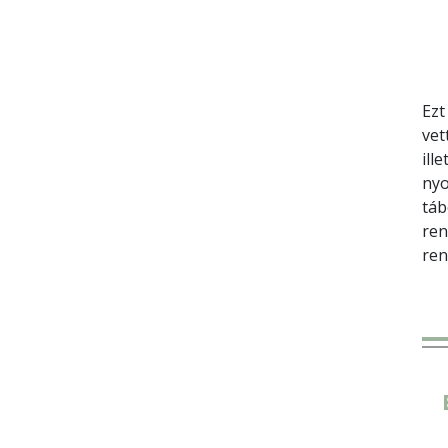
Ezt
vet
ill
nyo
táb
ren
ren