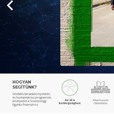
HOGYAN
SEGÍTÜNK?
Globális társadalomjobbító
és humanitárius programok,
Az út a
Alkalmazott
amelyeket a Scientology
boldogsághoz
Oktatástan
Egyház finanszíroz