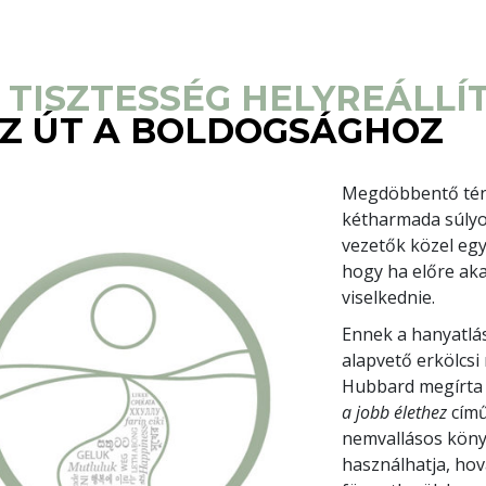
 TISZTESSÉG HELYREÁLLÍ
Z ÚT A BOLDOGSÁGHOZ
Megdöbbentő tény
kétharmada súlyos
vezetők közel eg
hogy ha előre akar
viselkednie.
Ennek a hanyatlá
alapvető erkölcsi 
Hubbard megírt
a jobb élethez
című
nemvallásos köny
használhatja, hov