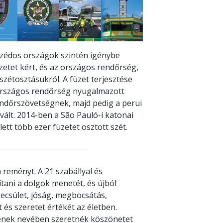
zédos országok szintén igénybe
üzetet kért, és az országos rendőrség,
szétosztásukról. A füzet terjesztése
országos rendőrség nyugalmazott
ndőrszövetségnek, majd pedig a perui
vált. 2014-ben a São Pauló-i katonai
tt több ezer füzetet osztott szét.
 reményt. A 21 szabállyal és
tani a dolgok menetét, és újból
becsület, jóság, megbocsátás,
t és szeretet értékét az életben.
nek nevében szeretnék köszönetet