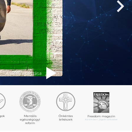
A videó lejátszása
gok
Mentális
Önkéntes
Freedom magazin
egészségügyi
lelkészek
Az emberi jogok szócsöve
reform