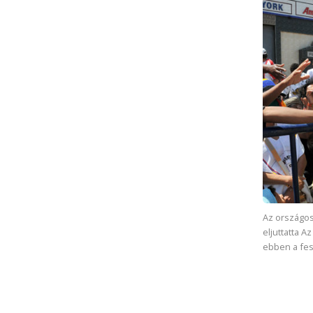
Az országos
eljuttatta A
ebben a fes