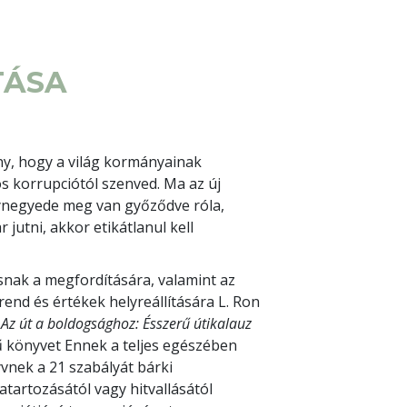
TÁSA
, hogy a világ kormányainak
 korrupciótól szenved. Ma az új
ynegyede meg van győződve róla,
 jutni, akkor etikátlanul kell
snak a megfordítására, valamint az
rend és értékek helyreállítására L. Ron
a
Az út a boldogsághoz: Ésszerű útikalauz
 könyvet Ennek a teljes egészében
vnek a 21 szabályát bárki
atartozásától vagy hitvallásától