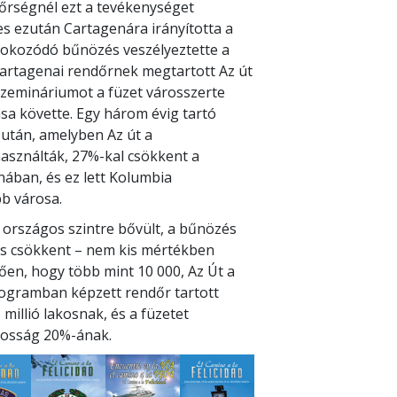
őrségnél ezt a tevékenységet
s ezután Cartagenára irányította a
 fokozódó bűnözés veszélyeztette a
cartagenai rendőrnek megtartott Az út
zemináriumot a füzet városszerte
sa követte. Egy három évig tartó
után, amelyben Az út a
asználták, 27%-kal csökkent a
ában, és ez lett Kolumbia
b városa.
országos szintre bővült, a bűnözés
s csökkent – nem kis mértékben
en, hogy több mint 10 000, Az Út a
gramban képzett rendőr tartott
millió lakosnak, és a füzetet
akosság 20%-ának.