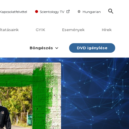
Kapcsolatfelvétel
Scientology TV
Hungarian
ltatásaink
GYIK
Események
Hírek
Böngészés
DVD igénylése