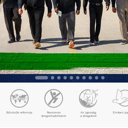
Bűnözők reformja
Narconon
Az igazság
Emberi jo
drogrehabilitáció
a drogokról