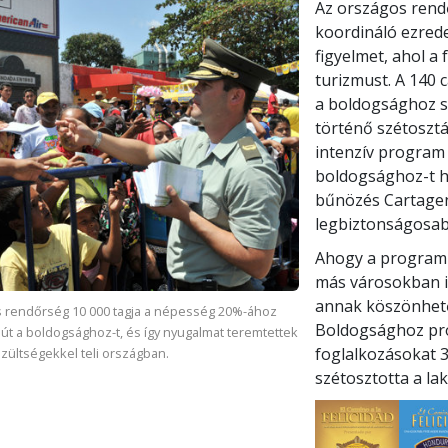
Az országos rend
koordináló ezrede
figyelmet, ahol a
turizmust. A 140 
a boldogsághoz s
történő szétosztá
intenzív program 
boldogsághoz-t h
bűnözés Cartagen
legbiztonságosab
Ahogy a program 
más városokban i
annak köszönhető
 rendőrség 10 000 tagja a népesség 20%-ához
Boldogsághoz pro
z út a boldogsághoz-t, és így nyugalmat teremtettek
foglalkozásokat 3 
zültségekkel teli országban.
szétosztotta a l