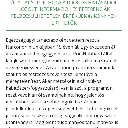
ÚGY TALÁLTUK, HOGY A DROGOK HATÁSAIRÓL
KÖZÖLT INFORMÁCIÓK ÉS REFERENCIÁK
FELBECSÜLHETETLEN ÉRTÉKŰEK
és KÖNNYEN
ÉRTHETŐK
Egészségügyi tanácsadóként vettem részt a
Narconon munkájában 15 éven át. Egy évtizeden át
alkalmam volt megfigyelni az L. Ron Hubbard által
kifejlesztett méregtelenítő módszer alkalmazásának
eredményességét. A Narconon program vitaminok,
szauna és testedzés révén teszi lehetővé a
méregtelenítést. Akár mérsékelt, akár súlyos
kábítószer-fogyasztásról van is szó, a programon
részt vevők arról számolnak be, hogy jelentős
mértékben javult az éberségük, tisztábban
gondolkodnak, és egészségesebbek. Többségüknél
jelentősen csökken a drog- vagy alkoholfogyasztás
utáni vágy is. Megjelent tudományos tanulmányok is