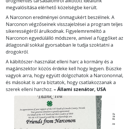
drogmentes társadalomról alkotott ideálunk
megvalósítása elérhető közelségbe került.
A Narconon eredményei önmagukért beszélnek. A
Narconon végzőseinek visszajelzései a program teljes
sikerességéről árulkodnak. Figyelemreméltó a
Narconon egyedülálló módszere, amivel a függőket az
átlagosnál sokkal gyorsabban le tudja szoktatni a
drogokról.
A kábítószer-használat elleni harc a kormány és a
magánszektor közös érdeke kell hogy legyen. Büszke
vagyok arra, hogy együtt dolgozhatok a Narcononnal,
és másokat is arra biztatok, hogy csatlakozzanak a
szerek elleni harchoz.
– Állami szenátor, USA