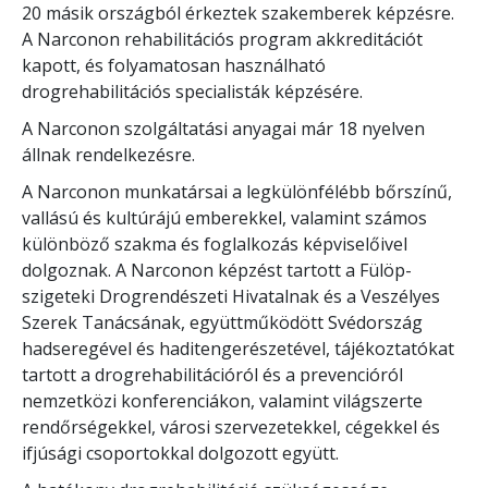
20 másik országból érkeztek szakemberek képzésre.
A Narconon rehabilitációs program akkreditációt
kapott, és folyamatosan használható
drogrehabilitációs specialisták képzésére.
A Narconon szolgáltatási anyagai már 18 nyelven
állnak rendelkezésre.
A Narconon munkatársai a legkülönfélébb bőrszínű,
vallású és kultúrájú emberekkel, valamint számos
különböző szakma és foglalkozás képviselőivel
dolgoznak. A Narconon képzést tartott a Fülöp-
szigeteki Drogrendészeti Hivatalnak és a Veszélyes
Szerek Tanácsának, együttműködött Svédország
hadseregével és haditengerészetével, tájékoztatókat
tartott a drogrehabilitációról és a prevencióról
nemzetközi konferenciákon, valamint világszerte
rendőrségekkel, városi szervezetekkel, cégekkel és
ifjúsági csoportokkal dolgozott együtt.