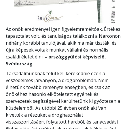
Az önök eredményei igen figyelemreméltóak. Értékes
tapasztalat volt, és tanulságos találkozni a Narconon
néhány korábbi tanulójával, akik ma már tiszták, és
újra képesek voltak munkát vállalni és normális
családi életet élni.
– országgyűlési képviselő,
Svédország
Társadalmunknak felül kell kerekednie ezen a
veszedelmes járványon, a drogproblémán. Nem
élhetünk tovább reménytelenségben, és csak az
önökéhez hasonló elkötelezett egyének és
szervezetek segítségével kerülhetünk ki győztesen a
küzdelemből. Az utóbbi 25 évben önök aktívan
kivették a részüket a droghasználat
visszaszorításáért folytatott harcból, és tanácsadást,
illetve oktatást nyújtottak azoknak, akik áldozatául