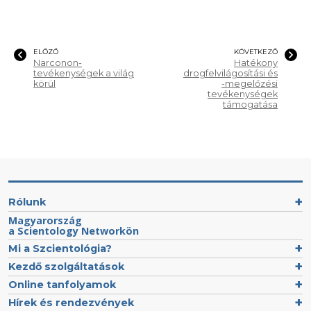
ELŐZŐ
KÖVETKEZŐ
Narconon-
Hatékony
tevékenységek a világ
drogfelvilágosítási és
körül
-megelőzési
tevékenységek
támogatása
Rólunk
Magyarország
a Scientology Networkön
Mi a Szcientológia?
Kezdő szolgáltatások
Online tanfolyamok
Hírek és rendezvények