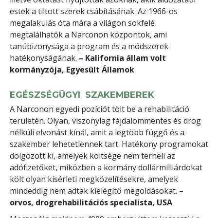
estek a tiltott szerek csábításának. Az 1966-os
megalakulás óta mára a világon sokfelé
megtalálhatók a Narconon központok, ami
tanúbizonysága a program és a módszerek
hatékonyságának.
– Kalifornia állam volt
kormányzója, Egyesült Államok
EGÉSZSÉGÜGYI SZAKEMBEREK
A Narconon egyedi pozíciót tölt be a rehabilitáció
területén. Olyan, viszonylag fájdalommentes és drog
nélküli elvonást kínál, amit a legtöbb függő és a
szakember lehetetlennek tart. Hatékony programokat
dolgozott ki, amelyek költsége nem terheli az
adófizetőket, miközben a kormány dollármilliárdokat
költ olyan kísérleti megközelítésekre, amelyek
mindeddig nem adtak kielégítő megoldásokat.
–
orvos, drogrehabilitációs specialista, USA