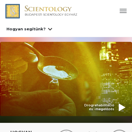
BUDAPESTI SCIENTOLOGY EGYHÁZ
Hogyan segítünk?
és -prevencióval
Drogrehabilitáció
és -megelőzés