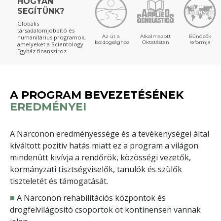
HOGYAN
SEGÍTÜNK?
Globális
társadalomjobbító és
Az út a
Alkalmazott
Bűnözők
humanitárius programok,
boldogsághoz
Oktatástan
reformja
amelyeket a Scientology
Egyház finanszíroz
A PROGRAM BEVEZETÉSÉNEK
EREDMÉNYEI
A Narconon eredményessége és a tevékenységei által
kiváltott pozitív hatás miatt ez a program a világon
mindenütt kivívja a rendőrök, közösségi vezetők,
kormányzati tisztségviselők, tanulók és szülők
tiszteletét és támogatását.
■
A Narconon rehabilitációs központok és
drogfelvilágosító csoportok öt kontinensen vannak