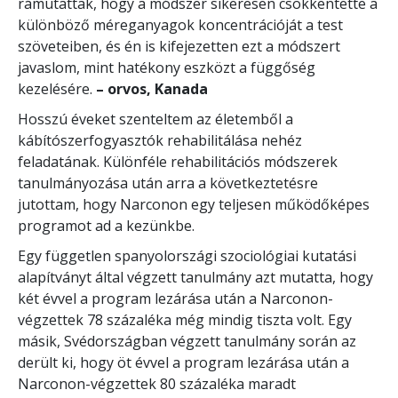
rámutattak, hogy a módszer sikeresen csökkentette a
különböző méreganyagok koncentrációját a test
szöveteiben, és én is kifejezetten ezt a módszert
javaslom, mint hatékony eszközt a függőség
kezelésére.
– orvos, Kanada
Hosszú éveket szenteltem az életemből a
kábítószerfogyasztók rehabilitálása nehéz
feladatának. Különféle rehabilitációs módszerek
tanulmányozása után arra a következtetésre
jutottam, hogy Narconon egy teljesen működőképes
programot ad a kezünkbe.
Egy független spanyolországi szociológiai kutatási
alapítványt által végzett tanulmány azt mutatta, hogy
két évvel a program lezárása után a Narconon-
végzettek 78 százaléka még mindig tiszta volt. Egy
másik, Svédországban végzett tanulmány során az
derült ki, hogy öt évvel a program lezárása után a
Narconon-végzettek 80 százaléka maradt