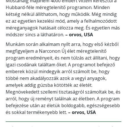
Mostanáig majdnem 4000 embert vittem keresztül a
Hubbard-féle méregtelenítő programon. Minden
kétség nélkül állíthatom, hogy működik. Még mindig
ez az egyetlen kezelési mód, amely a felhalmozódott
méreganyagok hatásait célozza meg. És egyetlen más
módszer sincs a láthatáron.
– orvos, USA
Munkám során alkalmam nyílt arra, hogy első kézből
megfigyeljem a Narconon Új élet méregtelenítő
program eredményeit, és nem túlzás azt állítani, hogy
igazi csodának találtam őket. A programot befejező
emberek közül mindegyik arról számolt be, hogy
többé nem akadályozzák azok a vegyi anyagok,
amelyek addig gúzsba kötötték az életét.
Megnövekedett szellemi tisztaságról számoltak be, és
arról, hogy új reményt találnak az életben. A program
befejezése után az életük boldogabb, egészségesebb
és sokkal termékenyebb lett.
– orvos, USA