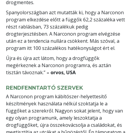
drogmentes.
Spanyolországban azt mutatták ki, hogy a Narconon
program elkezdése előtt a függők 62,2 százaléka vett
részt rablásban, 73 százalékuk pedig
drogterjesztésben. A Narconon program elvégzése
után ez a tendencia nullára csökkent. Más szóval, a
program itt 100 százalékos hatékonyságot ért el.
Újra és újra azt látom, hogy a drog­függők
megérkeznek a Narconon programra, és aztán
tisztán távoznak.”
– orvos, USA
RENDFENNTARTÓ SZERVEK
A Narconon program kábítószer-helyettesítő
készítmények használata nélkül szoktatja le a
függőket a szerekről. Nagyon sokat jelent, hogy van
egy olyan programunk, amely leszoktatja a
drogfüggőket, újra összekovácsolja a családokat, és
megtisztítja az utcákat a bűnözéstől. Én támogatom a