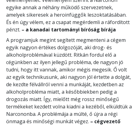
egyike annak a néhány működő szervezetnek,
amelyek sikeresek a heroinfüggők leszoktatásában.
És én úgy vélem, ez a csapat megérdemli a ráfordított
pénzt.
– a kanadai tartományi bíróság bírája
A programjuk megint segített megmenteni a cégem
egyik nagyon értékes dolgozóját, aki drog- és
alkoholproblémával küzdött. Ritkán fordul elő a
cégünkben az ilyen jellegű probléma, de nagyon jó
tudni, hogy itt vannak, amikor mégis megesik. Ő volt
az egyik technikusunk, aki nagyon jól értette a dolgát,
de kezdte félvállról venni a munkáját, kezdetben az
alkoholprobléma miatt, a későbbiekben pedig a
drogozás miatt. Így, mielőtt még rossz minőségű
termékeket kezdett volna kiadni a kezéből, elküldtük a
Narcononba. A problémája a múlté, ő újra a régi
önmaga és minőségi munkát végez.
– cégvezető