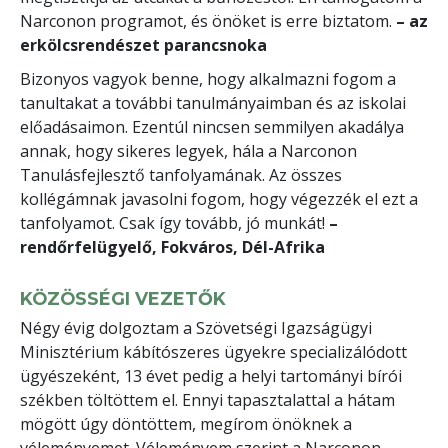
Narconon programot, és önöket is erre biztatom.
– az
erkölcsrendészet parancsnoka
Bizonyos vagyok benne, hogy alkalmazni fogom a
tanultakat a további tanulmányaimban és az iskolai
előadásaimon. Ezentúl nincsen semmilyen akadálya
annak, hogy sikeres legyek, hála a Narconon
Tanulásfejlesztő tanfolyamának. Az összes
kollégámnak javasolni fogom, hogy végezzék el ezt a
tanfolyamot. Csak így tovább, jó munkát!
–
rendőrfelügyelő, Fokváros, Dél-Afrika
KÖZÖSSÉGI VEZETŐK
Négy évig dolgoztam a Szövetségi Igazságügyi
Minisztérium kábítószeres ügyekre specializálódott
ügyészeként, 13 évet pedig a helyi tartományi bírói
székben töltöttem el. Ennyi tapasztalattal a hátam
mögött úgy döntöttem, megírom önöknek a
véleményemet. Véleményem szerint a Narconon