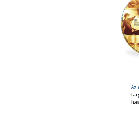
Az 
tár
has