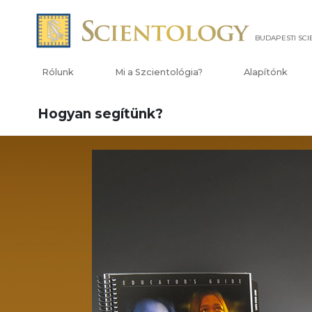
BUDAPESTI SC
Rólunk
Mi a Szcientológia?
Alapítónk
Hogyan segítünk?