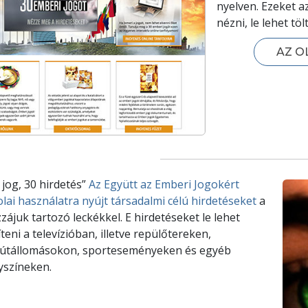
nyelven. Ezeket a
nézni, le lehet töl
AZ O
 jog, 30 hirdetés”
Az Együtt az Emberi Jogokért
olai használatra nyújt társadalmi célú hirdetéseket
a
zájuk tartozó leckékkel. E hirdetéseket le lehet
íteni a televízióban, illetve repülőtereken,
útállomásokon, sporteseményeken és egyéb
yszíneken.