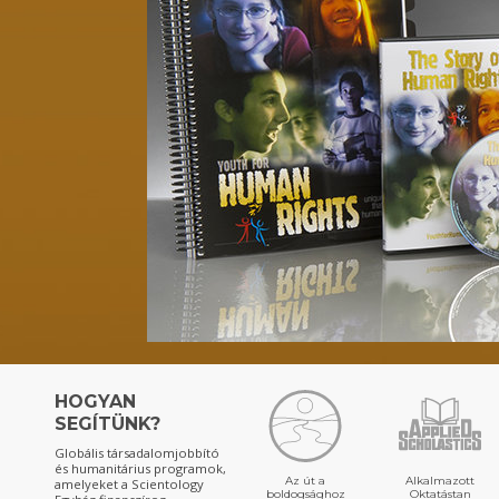
HOGYAN
SEGÍTÜNK?
Globális társadalomjobbító
és humanitárius programok,
Az út a
Alkalmazott
amelyeket a Scientology
boldogsághoz
Oktatástan