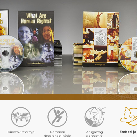
Bűnözők reformja
Narconon
Az igazság
Emberi j
drogrehabilitáció
a drogokról