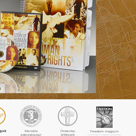
ogok
Mentális
Önkéntes
Freedom magazin
egészségügyi
lelkészek
Az emberi jogok szócsöve