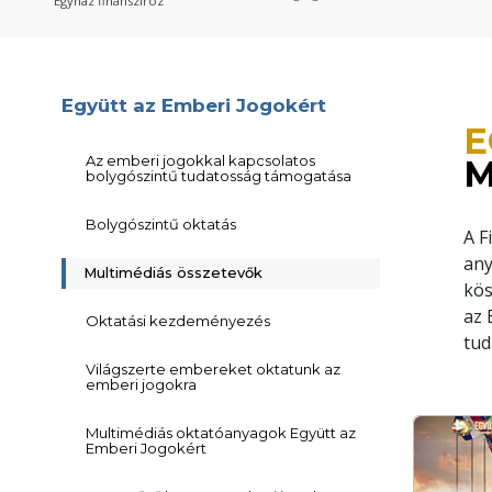
Egyház finanszíroz
Együtt az Emberi Jogokért
E
Az emberi jogokkal kapcsolatos
M
bolygószintű tudatosság támogatása
Bolygószintű oktatás
A F
any
Multimédiás összetevők
kös
az 
Oktatási kezdeményezés
tud
Világszerte embereket oktatunk az
emberi jogokra
Multimédiás oktatóanyagok Együtt az
Emberi Jogokért