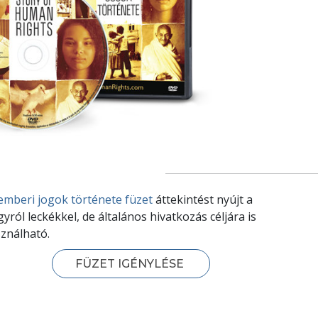
emberi jogok története füzet
áttekintést nyújt a
gyról leckékkel, de általános hivatkozás céljára is
ználható.
FÜZET IGÉNYLÉSE