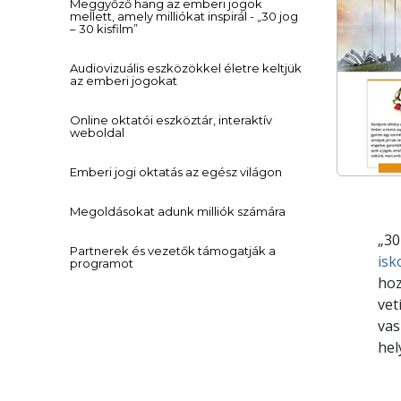
Meggyőző hang az emberi jogok
mellett, amely milliókat inspirál - „30 jog
– 30 kisfilm”
Audiovizuális eszközökkel életre keltjük
az emberi jogokat
Online oktatói eszköztár, interaktív
weboldal
Emberi jogi oktatás az egész világon
Megoldásokat adunk milliók számára
„30
Partnerek és vezetők támogatják a
isk
programot
hoz
vet
vas
hel