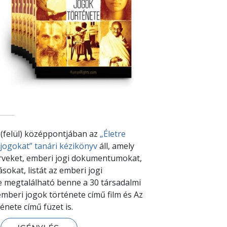
(felül) középpontjában az
„Életre
 jogokat” tanári kézikönyv
áll, amely
erveket, emberi jogi dokumentumokat,
ásokat, listát az emberi jogi
e megtalálható benne a 30 társadalmi
 emberi jogok története című film és Az
énete című füzet is.