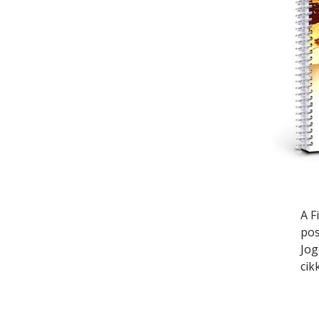
A F
pos
Jog
cik