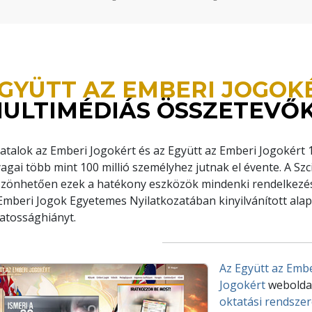
GYÜTT AZ EMBERI JOGOK
ULTIMÉDIÁS ÖSSZETEVŐ
iatalok az Emberi Jogokért és az Együtt az Emberi Jogokért 17
agai több mint 100 millió személyhez jutnak el évente. A 
zönhetően ezek a hatékony eszközök mindenki rendelkezésé
Emberi Jogok Egyetemes Nyilatkozatában kinyilvánított alap
atossághiányt.
Az Együtt az Embe
Jogokért
weboldal
oktatási rendsze