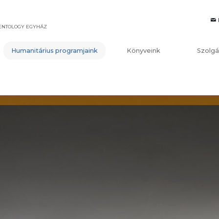
IENTOLOGY EGYHÁZ
Humanitárius programjaink
Könyveink
Szolgá