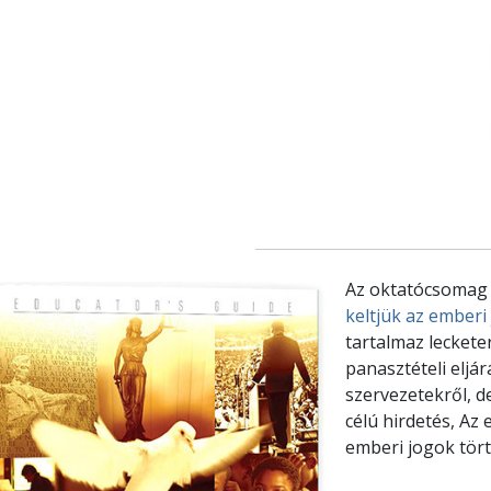
Az oktatócsomag 
keltjük az emberi
tartalmaz lecket
panasztételi eljár
szervezetekről, d
célú hirdetés, Az
emberi jogok tört