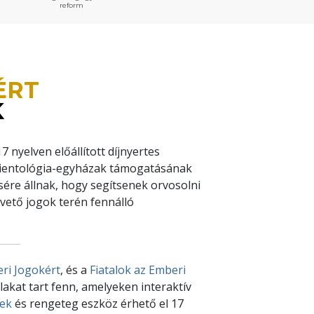
reform
ÉRT
K
 nyelven előállított díjnyertes
Szcientológia-egyházak támogatásának
re állnak, hogy segítsenek orvosolni
vető jogok terén fennálló
ri Jogokért
, és a
Fiatalok az Emberi
akat tart fenn, amelyeken interaktív
rek
és rengeteg eszköz érhető el 17