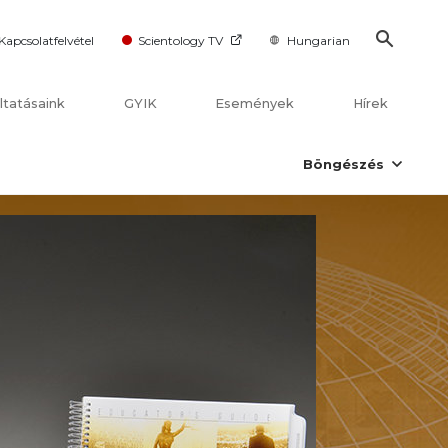
Kapcsolatfelvétel
Scientology TV
Hungarian
ltatásaink
GYIK
Események
Hírek
Böngészés