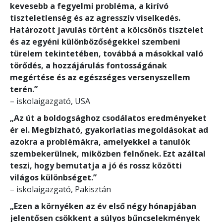
kevesebb a fegyelmi probléma, a kirívó
tiszteletlenség és az agresszív viselkedés.
Határozott javulás történt a kölcsönös tisztelet
és az egyéni különbözőségekkel szembeni
türelem tekintetében, továbbá a másokkal való
törődés, a hozzájárulás fontosságának
megértése és az egészséges versenyszellem
terén.”
– iskolaigazgató, USA
„Az út a boldogsághoz csodálatos eredményeket
ér el. Megbízható, gyakorlatias megoldásokat ad
azokra a problémákra, amelyekkel a tanulók
szembekerülnek, miközben felnőnek. Ezt azáltal
teszi, hogy bemutatja a jó és rossz közötti
világos különbséget.”
– iskolaigazgató, Pakisztán
„Ezen a környéken az év első négy hónapjában
jelentősen csökkent a súlyos bűncselekmények