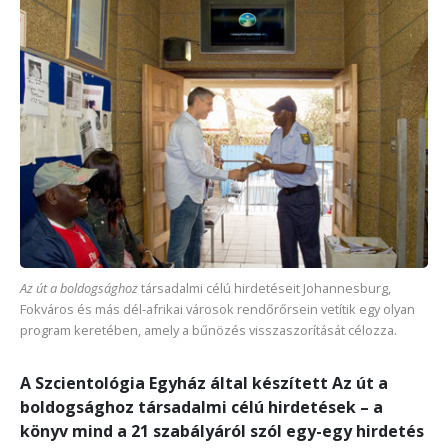
Az út a boldogsághoz
társadalmi célú hirdetéseit Johannesburg,
Fokváros és más dél-afrikai városok rendőrőrsein vetítik egy olyan
program keretében, amely a bűnözés visszaszorítását célozza.
A Szcientológia Egyház által készített Az út a
boldogsághoz társadalmi célú hirdetések – a
könyv mind a 21 szabályáról szól egy-egy hirdetés