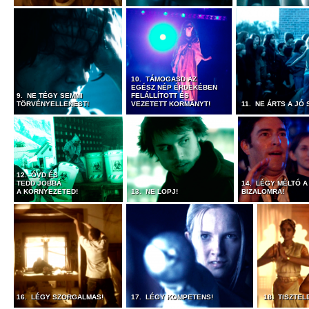
10. TÁMOGASD AZ
EGÉSZ NÉP ÉRDEKÉBEN
9. NE TÉGY SEMMI
FELÁLLÍTOTT ÉS
TÖRVÉNYELLENEST!
VEZETETT KORMÁNYT!
11. NE ÁRTS A JÓ
12. ÓVD ÉS
TEDD JOBBÁ
14. LÉGY MÉLTÓ A
A KÖRNYEZETED!
13. NE LOPJ!
BIZALOMRA!
16. LÉGY SZORGALMAS!
17. LÉGY KOMPETENS!
18. TISZTEL