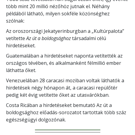
több mint 20 millió nézőhöz jutnak el. Néhány
példából látható, milyen sokféle közönséghez
szólnak:
Az oroszországi Jekatyerinburgban a „Kultúrpalota”
vetítette
Az út a boldogsághoz
társadalmi célú
hirdetéseket.
Guatemalában a hirdetéseket naponta vetítették az
országos tévében, és alkalmanként félmillió ember
láthatta őket.
Venezuelában 28 caracasi moziban voltak láthatók a
hirdetések négy hónapon át, a caracasi repülőtér
pedig két évig vetítette őket az utasvárókban.
Costa Ricában a hirdetéseket bemutató Az út a
boldogsághoz előadás-sorozatot tartottak több száz
egészségügyi dolgozónak.