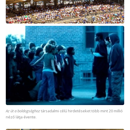
Az út a boldogsághoz
társadalmi célú hirdetéseket több mint 20 millió
néző látja évente.