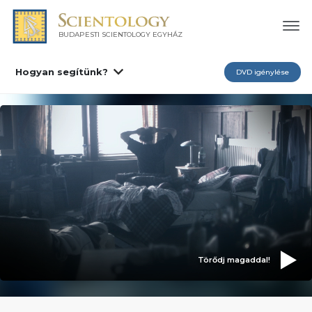
BUDAPESTI SCIENTOLOGY EGYHÁZ
Hogyan segítünk?
DVD igénylése
Törődj magaddal!