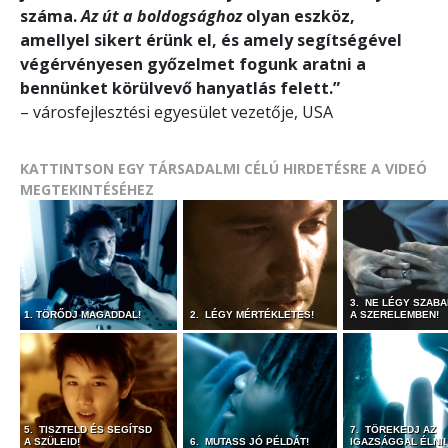
száma.
Az út a boldogsághoz
olyan eszköz,
amellyel sikert érünk el, és amely segítségével
végérvényesen győzelmet fogunk aratni a
bennünket körülvevő hanyatlás felett.”
– városfejlesztési egyesület vezetője, USA
KATTINTSON EGY TÁRSADALMI CÉLÚ HIRDETÉSRE A VIDEÓ
MEGTEKINTÉSÉHEZ
3. NE LÉGY SZAB
1. TÖRŐDJ MAGADDAL!
2. LÉGY MÉRTÉKLETES!
A SZERELEMBEN!
5. TISZTELD ÉS SEGÍTSD
7. TÖREKEDJ AZ
A SZÜLEID!
6. MUTASS JÓ PÉLDÁT!
IGAZSÁGGAL ÉLNI!