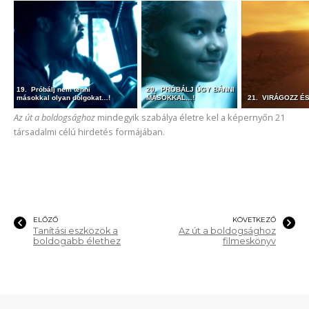
19. Próbálj nem tenni
20. PRÓBÁLJ ÚGY BÁNNI
másokkal olyan dolgokat…!
MÁSOKKAL…!
21. VIRÁGOZZ É
Az út a boldogsághoz
mindegyik szabálya életre kel a képernyőn 21
társadalmi célú hirdetés formájában.
ELŐZŐ
KÖVETKEZŐ
Tanítási eszközök a
Az út a boldogsághoz
boldogabb élethez
filmeskönyv