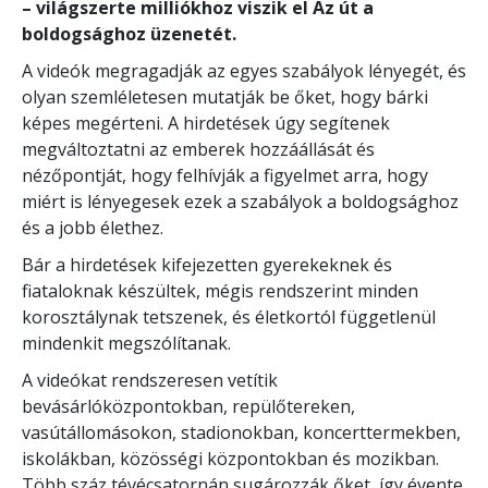
– világszerte milliókhoz viszik el Az út a
boldogsághoz üzenetét.
A videók megragadják az egyes szabályok lényegét, és
olyan szemléletesen mutatják be őket, hogy bárki
képes megérteni. A hirdetések úgy segítenek
megváltoztatni az emberek hozzáállását és
nézőpontját, hogy felhívják a figyelmet arra, hogy
miért is lényegesek ezek a szabályok a boldogsághoz
és a jobb élethez.
Bár a hirdetések kifejezetten gyerekeknek és
fiataloknak készültek, mégis rendszerint minden
korosztálynak tetszenek, és életkortól függetlenül
mindenkit megszólítanak.
A videókat rendszeresen vetítik
bevásárlóközpontokban, repülőtereken,
vasútállomásokon, stadionokban, koncerttermekben,
iskolákban, közösségi központokban és mozikban.
Több száz tévécsatornán sugározzák őket, így évente