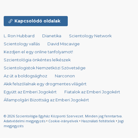
Kapcsolódó oldalak
L. Ron Hubbard
Dianetika
Scientology Network
Scientology vallás
David Miscavige
Kezdjen el egy online tanfolyamot!
Szcientológia önkéntes lelkészek
Scientologistok Nemzetközi Szövetsége
Az út a boldogsághoz
Narconon
Akik felszólalnak egy drogmentes világért
Együtt az Emberi Jogokért
Fiatalok az Emberi Jogokért
Állampolgári Bizottság az Emberi Jogokért
© 2026
Szcientológia Egyház Központi Szervezet.
Minden jog fenntartva.
Adatvédelmi megjegyzés
•
Cookie-irányelvek
•
Használati feltételek
•
Jogi
megjegyzés