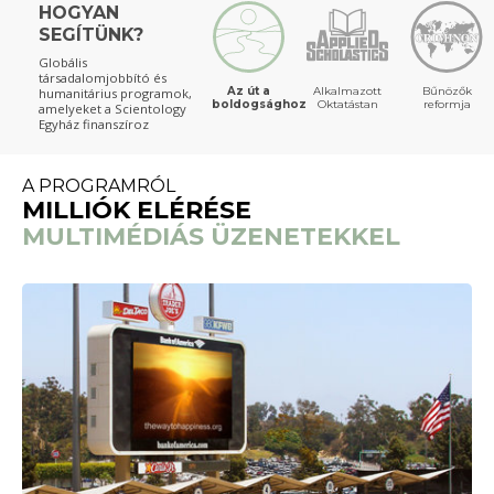
HOGYAN
SEGÍTÜNK?
Globális
társadalomjobbító és
Az út a
Alkalmazott
Bűnözők
humanitárius programok,
boldogsághoz
Oktatástan
reformja
amelyeket a Scientology
Egyház finanszíroz
A PROGRAMRÓL
MILLIÓK ELÉRÉSE
MULTIMÉDIÁS ÜZENETEKKEL