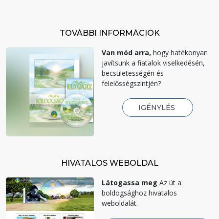
TOVÁBBI INFORMÁCIÓK
Van mód arra,
hogy hatékonyan
javítsunk a fiatalok viselkedésén,
becsületességén és
felelősségszintjén?
IGÉNYLÉS
HIVATALOS WEBOLDAL
Látogassa meg
Az út a
boldogsághoz hivatalos
weboldalát.