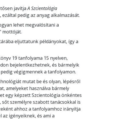
ntősen javítja
A Szcientológia
ezáltal pedig az anyag alkalmazását.
hogyan lehet megvalósítani a
” mottóját.
rába eljuttatunk példányokat, így a
ikönyv 19 tanfolyama 15 nyelven,
adon bejelentkezhetnek, és bármelyik
a pedig végigmennek a tanfolyamon.
hnológiát mutat be és olyan, lépésről
at, amelyeket használva bármely
éket egy képzett Szcientológia önkéntes
g, sőt személyre szabott tanácsokkal is
szeként ahhoz a tanfolyamhoz irányítja
l az igényeiknek, és ami a
.