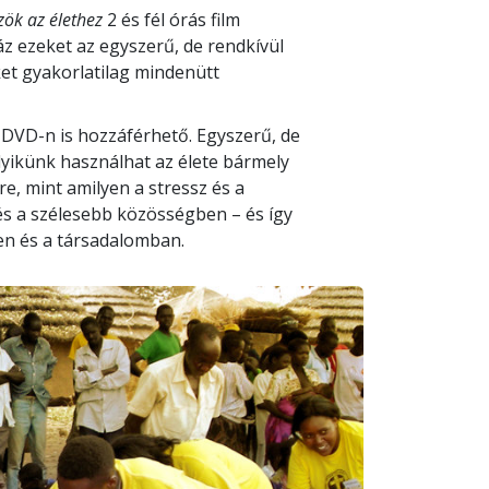
zök az élethez
2 és fél órás film
áz ezeket az egyszerű, de rendkívül
et gyakorlatilag mindenütt
 DVD-n is hozzáférhető. Egyszerű, de
lyikünk használhat az élete bármely
e, mint amilyen a stressz és a
és a szélesebb közösségben – és így
en és a társadalomban.