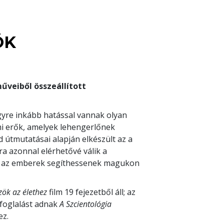
ÖK
űveiből összeállított
gyre inkább hatással vannak olyan
lmi erők, amelyek lehengerlőnek
 útmutatásai alapján elkészült az a
a azonnal elérhetővé válik a
gy az emberek segíthessenek magukon
zök az élethez
film 19 fejezetből áll; az
efoglalást adnak
A Szcientológia
ez.