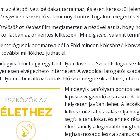
ilm az életből vett példákat tartalmaz, és ezen keresztül jele
ikönyvé
ben szereplő valamennyi fontos fogalom megértését, 
Eszközök az élethez
film megismerteti a nézővel azt is, hogy 
korlatban az önkéntes lelkészek „Mindig
lehet
valamit tenni
ientológusok adományaiból a Föld minden kölcsönző könyvtá
m további milliókhoz juthat el.
degyik filmet egy-egy tanfolyam kíséri: a Szcientológia kéz
yenesen elvégezhető interneten. A weboldal látogatói szab
folyamra beiratkozhatnak. Először megnézik a filmet, után
Mindegyik tanfolyam pontos tec
lépésre végzendő eljárásmódok
ESZKÖZÖK AZ
helyzeten javítani lehet. A leck
ÉLETHEZ
lelkész nézi át és válaszolja me
segíti a tanulókat, és ennek ré
őket, amely a leginkább megfele
leghasznosabb lesz a számukra