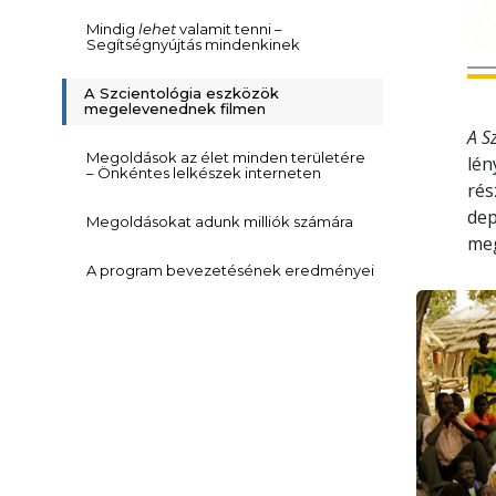
Mindig
lehet
valamit tenni –
Segítségnyújtás mindenkinek
A Szcientológia eszközök
megelevenednek filmen
A S
Megoldások az élet minden területére
lén
– Önkéntes lelkészek interneten
rés
dep
Megoldásokat adunk milliók számára
meg
A program bevezetésének eredményei