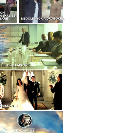
TOK
GEKRE ÉS
EKRE
MEGOLDÁSOK A DROGOKRA
A ÉS AZ ÁLLAPOTOK
ÁZASSÁG