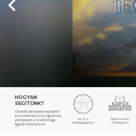
HOGYAN
SEGÍTÜNK?
Globális társadalomjobbító
és humanitárius programok,
Az út a
Alkalmazott
amelyeket a Scientology
boldogsághoz
Oktatástan
Egyház finanszíroz