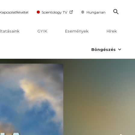
Kapcsolatfelvétel
Scientology TV
Hungarian
ltatásaink
GYIK
Események
Hírek
Böngészés