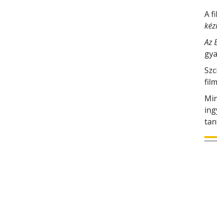
A f
kéz
Az 
gya
Szc
fil
Min
ing
tan