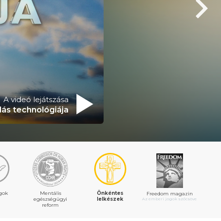
A videó lejátszása
lás technológiája
gok
Mentális
Önkéntes
Freedom magazin
egészségügyi
lelkészek
Az emberi jogok szócsöve
reform