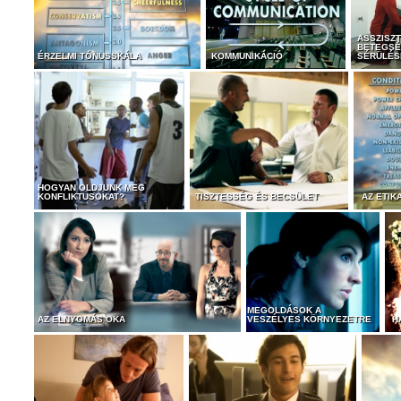
ASSZISZ
BETEGSÉ
ÉRZELMI TÓNUSSKÁLA
KOMMUNIKÁCIÓ
SÉRÜLÉS
HOGYAN OLDJUNK MEG
KONFLIKTUSOKAT?
TISZTESSÉG ÉS BECSÜLET
AZ ETIK
MEGOLDÁSOK A
AZ ELNYOMÁS OKA
VESZÉLYES KÖRNYEZETRE
H