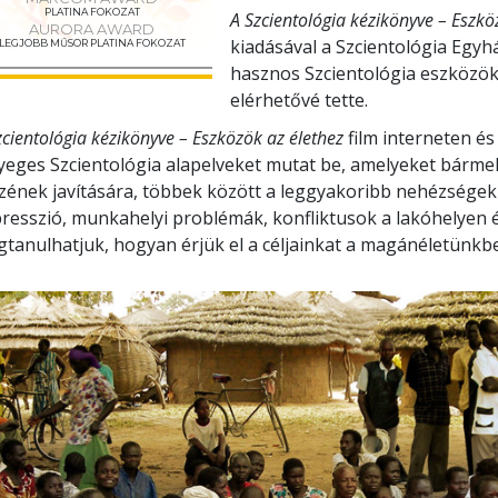
PLATINA FOKOZAT
A Szcientológia kézikönyve – Eszkö
AURORA AWARD
kiadásával a Szcientológia Egyh
LEGJOBB MŰSOR PLATINA FOKOZAT
hasznos Szcientológia eszközök
elérhetővé tette.
zcientológia kézikönyve – Eszközök az élethez
film interneten és
yeges Szcientológia alapelveket mutat be, amelyeket bárme
zének javítására, többek között a leggyakoribb nehézségekr
resszió, munkahelyi problémák, konfliktusok a lakóhelyen 
tanulhatjuk, hogyan érjük el a céljainkat a magánéletünkb