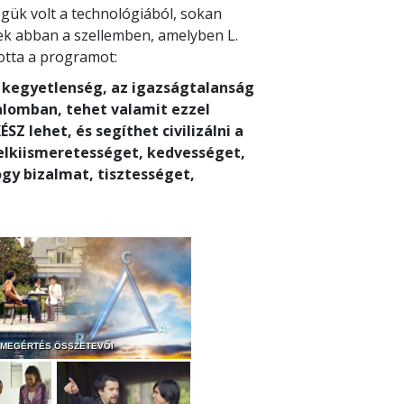
ük volt a technológiából, sokan
k abban a szellemben, amelyben L.
otta a programot:
a kegyetlenség, az igazságtalanság
alomban, tehet valamit ezzel
Z lehet, és segíthet civilizálni a
lelkiismeretességet, kedvességet,
ogy bizalmat, tisztességet,
 MEGÉRTÉS ÖSSZETEVŐI