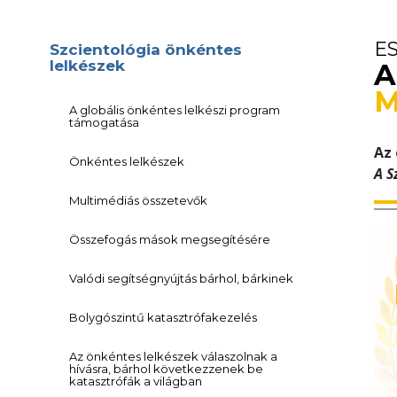
E
Szcientológia önkéntes
lelkészek
A
M
A globális önkéntes lelkészi program
támogatása
Az 
Önkéntes lelkészek
A S
Multimédiás összetevők
Összefogás mások megsegítésére
Valódi segítségnyújtás bárhol, bárkinek
Bolygószintű katasztrófakezelés
Az önkéntes lelkészek válaszolnak a
hívásra, bárhol következzenek be
katasztrófák a világban