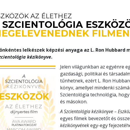
SZKÖZÖK AZ ÉLETHEZ
 SZCIENTOLÓGIA ESZKÖZ
EGELEVENEDNEK FILMEN
önkéntes lelkészek képzési anyaga az L. Ron Hubbard m
zcientológia kézikönyve
.
Jelen világunkban az egyénre e
gazdasági, politikai és társada
A
tűnhetnek, ezért L. Ron Hubbard
SZCIENTOLÓGIA
KÉZIKÖNYVE
könyv, amellyel mindenki számár
ESZKÖZÖK
Szcientológia technológia, ho
és másokon.
AZ ÉLETHEZ
A Szcientológia kézikönyve – Eszkö
díjnyertes film
egyes filmek bevezetőt és össz
AVA AWARD
kézikönyvének
egy-egy fejezetéh
PLATINA FOKOZAT
MARCOM AWARD