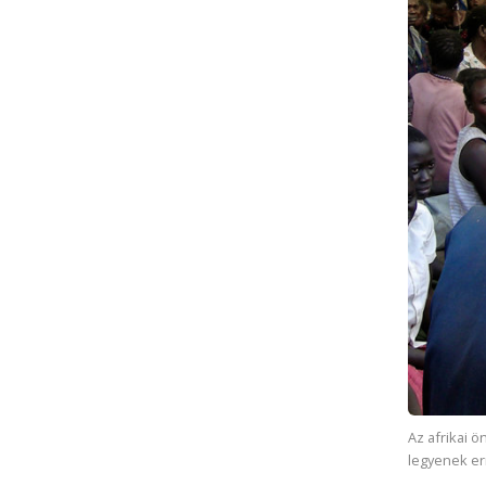
Az afrikai 
legyenek er