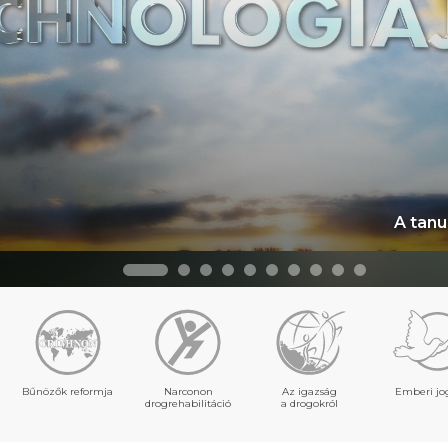
A tanu
Bűnözők reformja
Narconon
Az igazság
Emberi jo
drogrehabilitáció
a drogokról