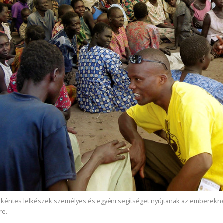
önkéntes lelkészek személyes és egyéni segítséget nyújtanak az emberekn
re.