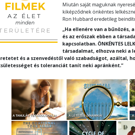
FILMEK
Miután saját maguknak nyereség
kiképződnek önkéntes lelkészne
AZ ÉLET
Ron Hubbard eredetileg beindít
minden
„Ha ellenére van a bűnözés, 
TERÜLETÉRE
és az erőszak ebben a társad
kapcsolatban. ÖNKÉNTES LELKÉS
társadalmat, elhozva neki a 
retetet és a szenvedéstől való szabadságot, azáltal, h
sületességet és toleranciát tanít neki apránként.”
A TANULÁS TECHNOLÓGIÁJA
A LÉTEZÉS DINAMIKÁI
A