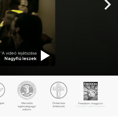
A videó lejátszása
Nagyfiú leszek
gok
Mentális
Önkéntes
Freedom magazin
egészségügyi
lelkészek
Az emberi jogok szócsöve
reform