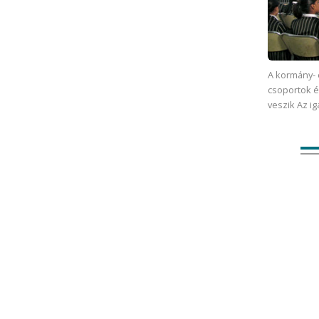
A kormány- 
csoportok 
veszik Az i