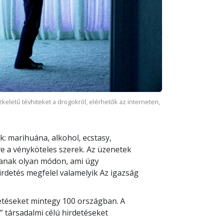
zkeletű tévhiteket a drogokról, elérhetők az interneten,
k: marihuána, alkohol, ecstasy,
tve a vényköteles szerek. Az üzenetek
janak olyan módon, ami úgy
irdetés megfelel valamelyik Az igazság
detéseket mintegy 100 országban. A
 társadalmi célú hirdetéseket