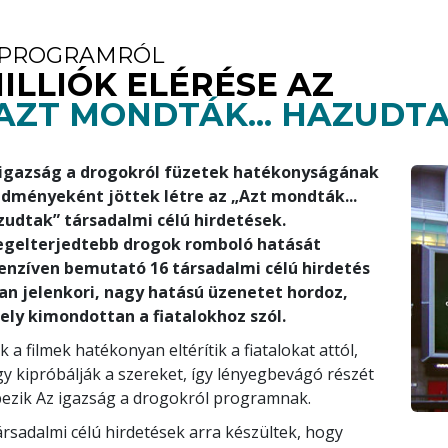
 PROGRAMRÓL
ILLIÓK ELÉRÉSE AZ
AZT MONDTÁK... HAZUDT
 igazság a drogokról füzetek hatékonyságának
dményeként jöttek létre az „Azt mondták...
udtak” társadalmi célú hirdetések.
legelterjedtebb drogok romboló hatását
enzíven bemutató 16 társadalmi célú hirdetés
an jelenkori, nagy hatású üzenetet hordoz,
ly kimondottan a fiatalokhoz szól.
k a filmek hatékonyan eltérítik a fiatalokat attól,
y kipróbálják a szereket, így lényegbevágó részét
ezik Az igazság a drogokról programnak.
ársadalmi célú hirdetések arra készültek, hogy