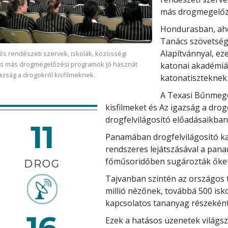
más drogmegelőz
Hondurasban, aho
Tanács szövetség
Alapítvánnyal, ez
és rendészeti szervek, iskolák, közösségi
és más drogmegelőzési programok jó hasznát
katonai akadémi
gazság a drogokról kisfilmeknek.
katonatiszteknek
A Texasi Bűnmege
kisfilmeket és Az igazság a dro
drogfelvilágosító előadásaikban
11
Panamában drogfelvilágosító ka
rendszeres lejátszásával a pana
főműsoridőben sugározták őket, é
DROG
Tajvanban szintén az országos te
millió nézőnek, továbbá 500 is
kapcsolatos tananyag részeként
16
Ezek a hatásos üzenetek világsz