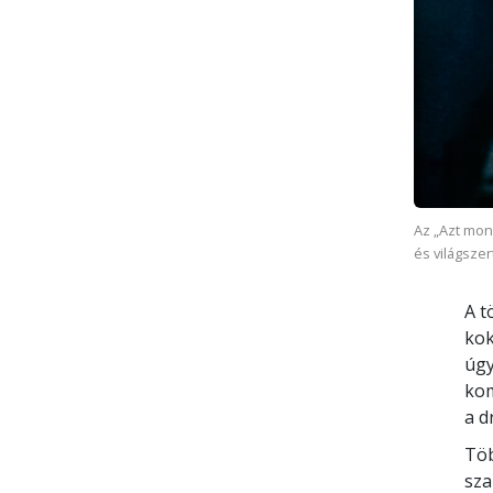
Az „Azt mon
és világsze
A t
kok
úgy
kom
a d
Töb
sza