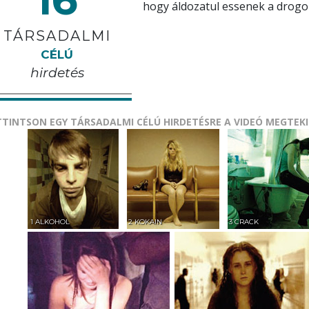
hogy áldozatul essenek a drogo
TÁRSADALMI
CÉLÚ
hirdetés
TINTSON EGY TÁRSADALMI CÉLÚ HIRDETÉSRE A VIDEÓ MEGTEK
1 ALKOHOL
2 KOKAIN
3 CRACK