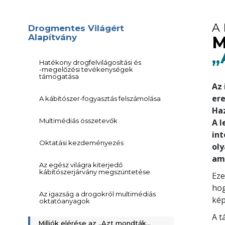
A
Drogmentes Világért
Alapítvány
M
„
Hatékony drogfelvilágosítási és
-megelőzési
tevékenységek
támogatása
Az
ere
A kábítószer-fogyasztás felszámolása
Haz
Multimédiás összetevők
A 
int
Oktatási kezdeményezés
oly
ame
Az egész világra kiterjedő
kábítószerjárvány megszüntetése
Eze
hog
Az igazság a drogokról multimédiás
kép
oktatóanyagok
A t
Milliók elérése az „Azt mondták...