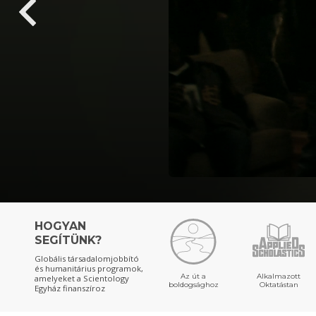
HOGYAN
SEGÍTÜNK?
Globális társadalomjobbító
és humanitárius programok,
Az út a
Alkalmazott
amelyeket a Scientology
boldogsághoz
Oktatástan
Egyház finanszíroz