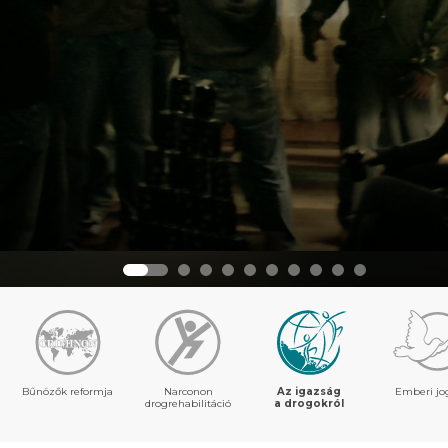
Bűnözők reformja
Narconon
Az igazság
Emberi jo
drogrehabilitáció
a drogokról