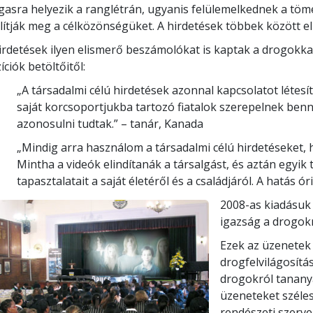
asra helyezik a ranglétrán, ugyanis felülemelkednek a töm
lítják meg a célközönségüket. A hirdetések többek között eln
irdetések ilyen elismerő beszámolókat is kaptak a drogokkal
íciók betöltőitől:
„A társadalmi célú hirdetések azonnal kapcsolatot létesí
saját korcsoportjukba tartozó fiatalok szerepelnek benn
azonosulni tudtak.”
– tanár, Kanada
„Mindig arra használom a társadalmi célú hirdetéseket, h
Mintha a videók elindítanák a társalgást, és aztán egyik
tapasztalatait a saját életéről és a családjáról. A hatás óri
2008-as kiadásuk 
igazság a drogokr
Ezek az üzenetek 
drogfelvilágosítá
drogokról tananya
üzeneteket széle
rendészeti szerve