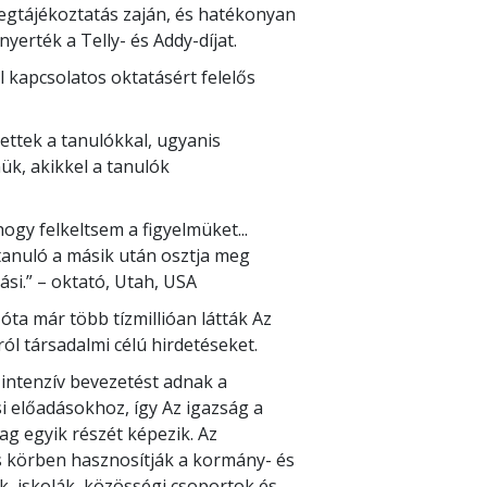
egtájékoztatás zaján, és hatékonyan
yerték a Telly- és Addy-díjat.
 kapcsolatos oktatásért felelős
tettek a tanulókkal, ugyanis
ük, akikkel a tanulók
ogy felkeltsem a figyelmüket...
 tanuló a másik után osztja meg
ási.”
– oktató, Utah, USA
óta már több tízmillióan látták Az
ól társadalmi célú hirdetéseket.
intenzív bevezetést adnak a
si előadásokhoz, így Az igazság a
g egyik részét képezik. Az
s körben hasznosítják a kormány- és
k, iskolák, közösségi csoportok és