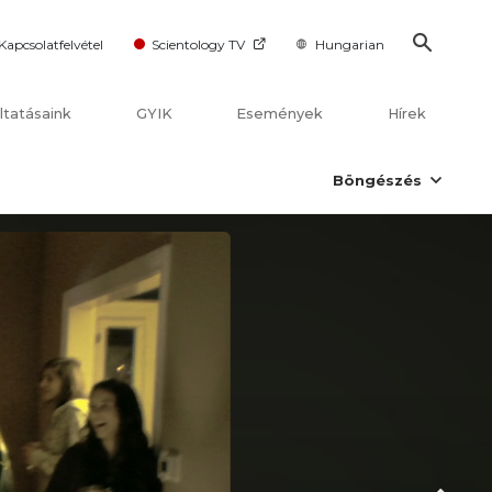
Kapcsolatfelvétel
Scientology TV
Hungarian
ltatásaink
GYIK
Események
Hírek
Böngészés