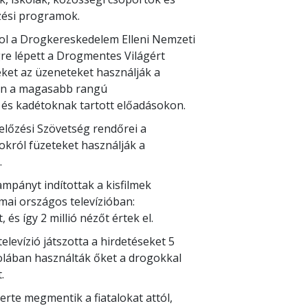
ési programok.
l a Drogkereskedelem Elleni Nemzeti
re lépett a Drogmentes Világért
eket az üzeneteket használják a
án a magasabb rangú
 és kadétoknak tartott előadásokon.
lőzési Szövetség rendőrei a
gokról füzeteket használják a
.
mpányt indítottak a kisfilmek
mai országos televízióban:
s így 2 millió nézőt értek el.
levízió játszotta a hirdetéseket 5
kolában használták őket a drogokkal
.
erte megmentik a fiatalokat attól,