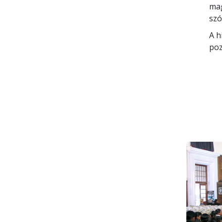
mag
szó
A h
poz