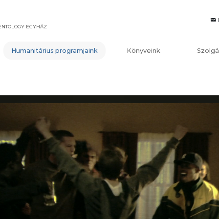
IENTOLOGY EGYHÁZ
Humanitárius programjaink
Könyveink
Szolgá