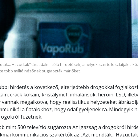
dták... Hazudtak” társadalmi célú hirdetések, amelyek szertefoszlatják a kö
rte több millió nézőnek sugározták már őket.
öbbi hirdetés a következő, elterjedtebb drogokkal foglalkozi
ain, crack kokain, kristálymet, inhalánsok, heroin, LSD, ille
 vannak megalkotva, hogy realisztikus helyzeteket ábrázol
munikál a fiatalokhoz, hogy odafigyeljenek rá. Mindegyik h
rogokról füzetnek.
b mint 500 televízió sugározta Az igazság a drogokról hir
kmai kommunikációs szakértők az „Azt mondták... Hazudtak”