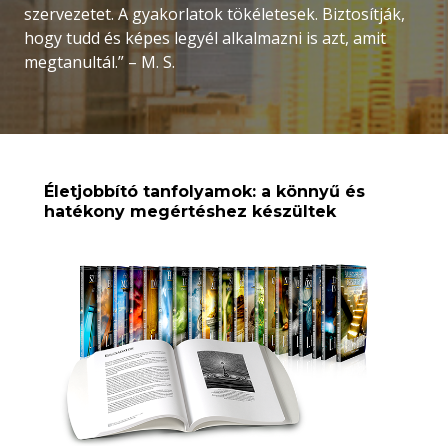
szervezetet. A gyakorlatok tökéletesek. Biztosítják,
hogy tudd és képes legyél alkalmazni is azt, amit
megtanultál.” – M. S.
Életjobbító tanfolyamok: a könnyű és
hatékony megértéshez készültek