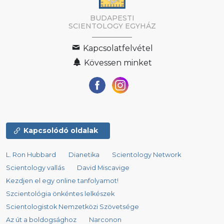
BUDAPESTI
SCIENTOLOGY EGYHÁZ
Kapcsolatfelvétel
Kövessen minket
Kapcsolódó oldalak
L. Ron Hubbard
Dianetika
Scientology Network
Scientology vallás
David Miscavige
Kezdjen el egy online tanfolyamot!
Szcientológia önkéntes lelkészek
Scientologistok Nemzetközi Szövetsége
Az út a boldogsághoz
Narconon