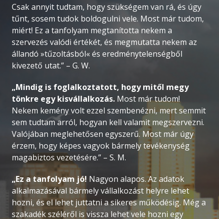
Csak annyit tudtam, hogy szükségem van rá, és úgy
tűnt, sosem tudok boldogulni vele. Most már tudom,
miért! Ez a tanfolyam megtanította nekem a
szervezés valódi értékét, és megmutatta nekem az
állandó »tűzoltásból« és eredménytelenségből
kivezető utat.” – G. W.
„Mindig is foglalkoztatott, hogy mitől megy
tönkre egy kisvállalkozás.
Most már tudom!
Nekem kemény volt ezzel szembenézni, mert semmit
sem tudtam arról, hogyan kell valamit megszervezni.
Valójában meglehetősen egyszerű. Most már úgy
érzem, hogy képes vagyok bármely tevékenység
magabiztos vezetésére.” – S. M.
„Ez a tanfolyam jó!
Nagyon alapos. Az adatok
alkalmazásával bármely vállalkozást helyre lehet
hozni, és el lehet juttatni a sikeres működésig. Még a
szakadék széléről is vissza lehet vele hozni egy