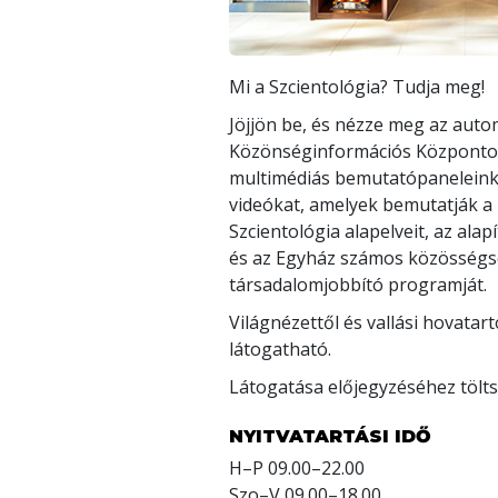
Mi a Szcientológia? Tudja meg!
Jöjjön be, és nézze meg az auto
Közönséginformációs Központot! 
multimédiás bemutatópaneleink
videókat, amelyek bemutatják a 
Szcientológia alapelveit, az alap
és az Egyház számos közösségs
társadalomjobbító programját.
Világnézettől és vallási hovatar
látogatható.
Látogatása előjegyzéséhez töltse
NYITVATARTÁSI IDŐ
H
–
P
09.00–22.00
Szo
–
V
09.00–18.00