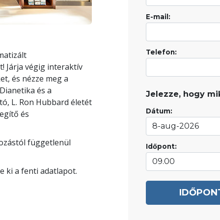
E-mail:
Telefon:
matizált
Járja végig interaktív
et, és nézze meg a
Dianetika és a
Jelezze, hogy mik
ító, L. Ron Hubbard életét
Dátum:
egítő és
tozástól függetlenül
Időpont:
 ki a fenti adatlapot.
IDŐPON