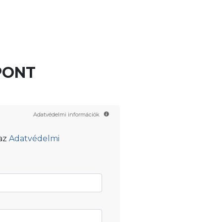
Kapcsolatfelvétel
Scientology TV
Hungarian
PONT
Adatvédelmi információk
 az
Adatvédelmi