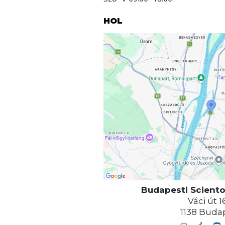
HOL
Budapesti Scient
Váci út 1
1138
Buda