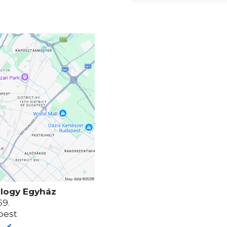
ology Egyház
69.
pest