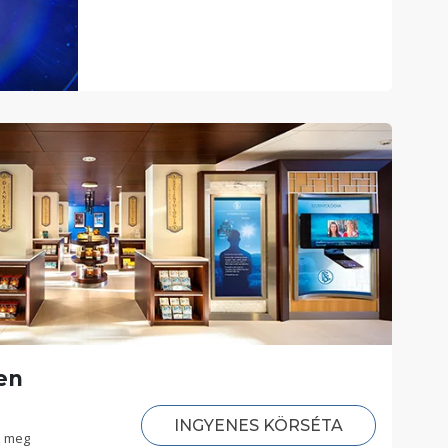
en
INGYENES KÖRSÉTA
e meg