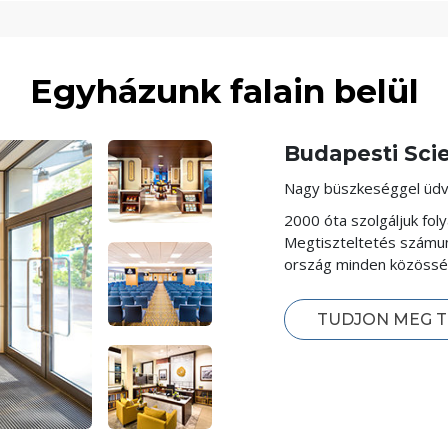
Egyházunk falain belül
Budapesti Sci
Nagy büszkeséggel üdv
2000 óta szolgáljuk fo
Megtiszteltetés számun
ország minden közösség
TUDJON MEG 