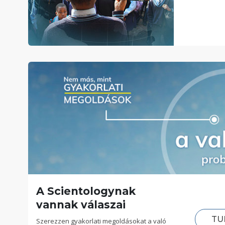
A Scientologynak
vannak válaszai
TU
Szerezzen gyakorlati megoldásokat a való