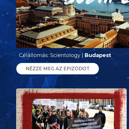
Célállomás: Scientology |
Budapest
NÉZZE MEG AZ EPIZÓDOT