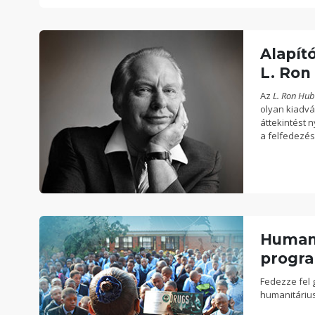
Alapít
L. Ron
Az
L. Ron Hub
olyan kiadvá
áttekintést n
a felfedezése
Humani
progra
Fedezze fel 
humanitárius