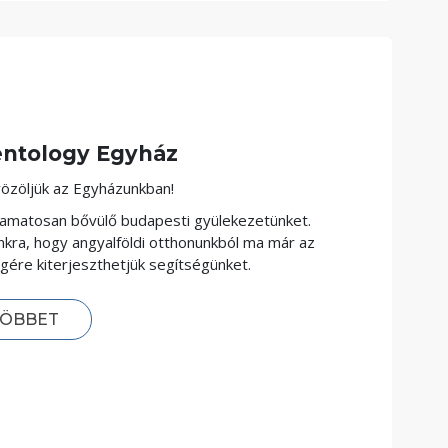
entology Egyház
özöljük az Egyházunkban!
lyamatosan bővülő budapesti gyülekezetünket.
kra, hogy angyalföldi otthonunkból ma már az
ére kiterjeszthetjük segítségünket.
TÖBBET