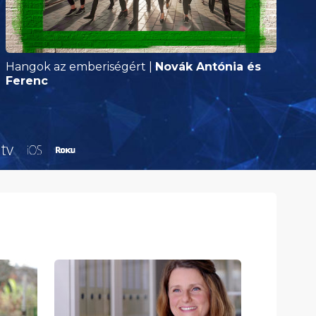
Hangok az emberiségért
|
Novák Antónia és
I
Ferenc