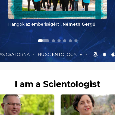
Hangok az emberiségért
|
Németh Gergő
-AS CSATORNA
•
HU.SCIENTOLOGY.TV
•
I am a Scientologist