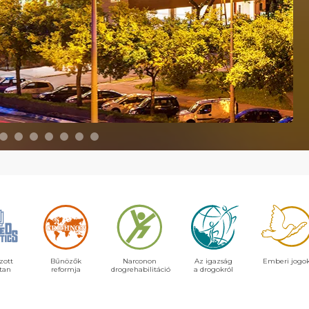
zott
Bűnözők
Narconon
Az igazság
Emberi jogo
tan
reformja
drogrehabilitáció
a drogokról