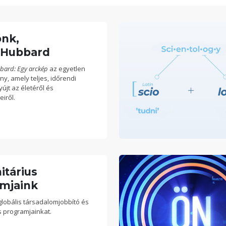
ónk,
 Hubbard
bard: Egy arckép
az egyetlen
ny, amely teljes, időrendi
yújt az életéről és
iről.
tárius
mjaink
globális társadalomjobbító és
 programjainkat.