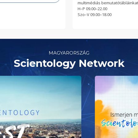
multimédiás bemutatótábláinkat
H
–
P
09.00–22.00
Szo
–
V
09.00–18.00
MAGYARORSZÁG
Scientology Network