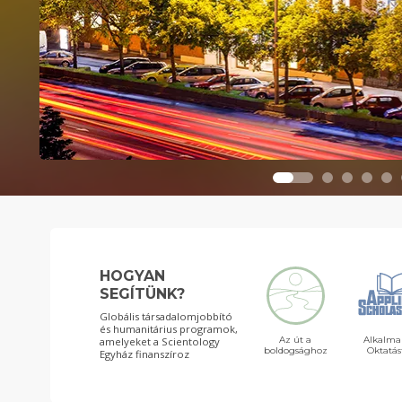
HOGYAN
SEGÍTÜNK?
Globális társadalomjobbító
és humanitárius programok,
Az út a
Alkalma
amelyeket a Scientology
boldogsághoz
Oktatás
Egyház finanszíroz